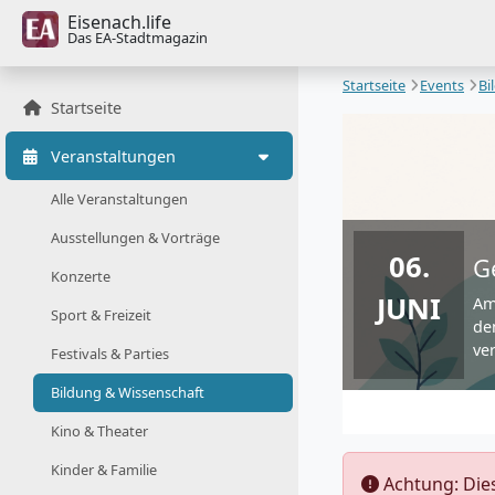
Eisenach.life
Das EA-Stadtmagazin
Startseite
Events
Bi
Startseite
Veranstaltungen
Alle Veranstaltungen
Ausstellungen & Vorträge
06.
G
Konzerte
JUNI
Am
Sport & Freizeit
de
ve
Festivals & Parties
Bildung & Wissenschaft
Kino & Theater
Kinder & Familie
️ Achtung: Di