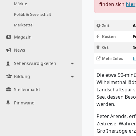
Märkte
finden sich
hier
Politik & Gesellschaft
Merkzettel
Zeit
6
Kosten
E
Magazin
Ort
S
News
Mehr Infos
h
Sehenswürdigkeiten
Die etwa 90-minü
Bildung
Wilhelmsthal läd
Landschaftspark
Stellenmarkt
See, dessen Beso
Pinnwand
werden.
Peter Arends, er
Zeitreise. Währ
Großherzöge erzä