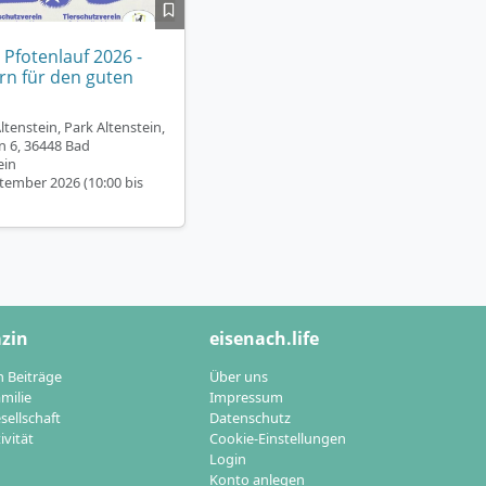
 Pfotenlauf 2026 -
n für den guten
ltenstein, Park Altenstein,
n 6, 36448 Bad
ein
tember 2026 (10:00 bis
zin
eisenach.life
n Beiträge
Über uns
milie
Impressum
sellschaft
Datenschutz
ivität
Cookie-Einstellungen
Login
Konto anlegen