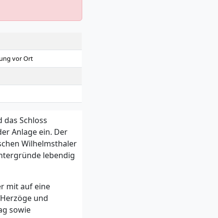
lung vor Ort
d das Schloss
er Anlage ein. Der
schen Wilhelmsthaler
intergründe lebendig
r mit auf eine
 Herzöge und
ag sowie