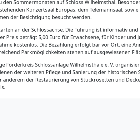
u den Sommermonaten auf Schloss Wilhelmsthal. Besondere
istehenden Konzertsaal Europas, dem Telemannsaal, sowie
hmen der Besichtigung besucht werden.
arten an der Schlossachse. Die Führung ist informativ und ri
er Preis beträgt 5,00 Euro für Erwachsene, für Kinder und J
lnahme kostenlos. Die Bezahlung erfolgt bar vor Ort, eine A
sreichend Parkmöglichkeiten stehen auf ausgewiesenen Flä
e Förderkreis Schlossanlage Wilhelmsthale e. V. organisier
enen der weiteren Pflege und Sanierung der historischen 
r anderem der Restaurierung von Stuckrosetten und Decke
ls.