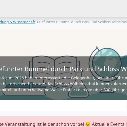
ldung & Wissenschaft
Geführter Bummel durch Park und Schloss Wilhelms
eführter Bummel durch Park und Schloss W
 6. Juni 2026 haben Interessierte die Gelegenheit, bei einer Führ
n historischen Park und das Schloss Wilhelmsthal kennenzulern
rmittelt auf unterhaltsame Weise Einblicke in die über 300-jährige
ese Veranstaltung ist leider schon vorbei 😔 Aktuelle Event