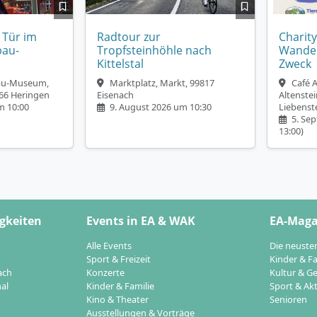
 Tür im
Radtour zur
Charity
bau-
Tropfsteinhöhle nach
Wander
Kittelstal
Zweck
bau-Museum,
Marktplatz, Markt, 99817
Café A
66 Heringen
Eisenach
Altenstei
m 10:00
9. August 2026 um 10:30
Liebenst
5. Sep
13:00)
gkeiten
Events in EA & WAK
EA-Maga
Alle Events
Die neuste
Sport & Freizeit
Kinder & Fa
ach
Konzerte
Kultur & Ge
al
Kinder & Familie
Sport & Akt
Kino & Theater
Senioren
Ausstellungen & Vorträge