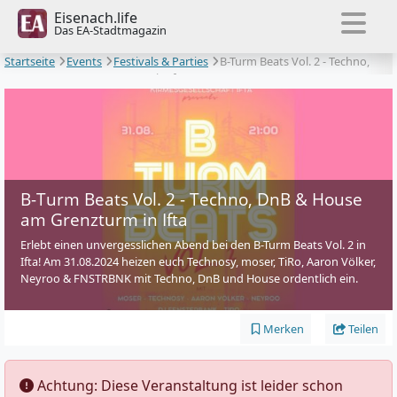
Eisenach.life
Das EA-Stadtmagazin
Startseite
Events
Festivals & Parties
B-Turm Beats Vol. 2 - Techno,
DnB & House am Grenzturm in Ifta
B-Turm Beats Vol. 2 - Techno, DnB & House
am Grenzturm in Ifta
Erlebt einen unvergesslichen Abend bei den B-Turm Beats Vol. 2 in
Ifta! Am 31.08.2024 heizen euch Technosy, moser, TiRo, Aaron Völker,
Neyroo & FNSTRBNK mit Techno, DnB und House ordentlich ein.
Merken
Teilen
️ Achtung: Diese Veranstaltung ist leider schon