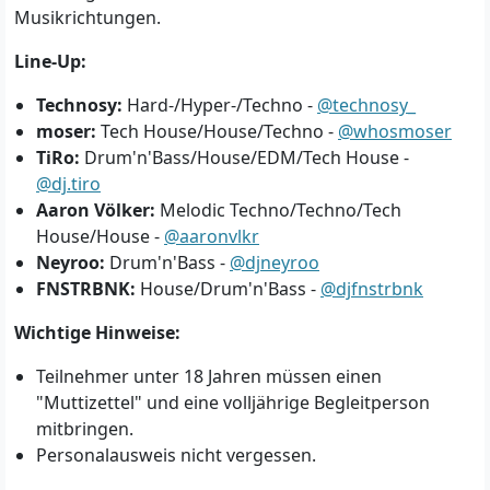
Musikrichtungen.
Line-Up:
Technosy:
Hard-/Hyper-/Techno -
@technosy_
moser:
Tech House/House/Techno -
@whosmoser
TiRo:
Drum'n'Bass/House/EDM/Tech House -
@dj.tiro
Aaron Völker:
Melodic Techno/Techno/Tech
House/House -
@aaronvlkr
Neyroo:
Drum'n'Bass -
@djneyroo
FNSTRBNK:
House/Drum'n'Bass -
@djfnstrbnk
Wichtige Hinweise:
Teilnehmer unter 18 Jahren müssen einen
"Muttizettel" und eine volljährige Begleitperson
mitbringen.
Personalausweis nicht vergessen.