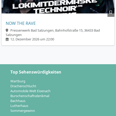
NOW THE RAVE
Pressenwerk Bad Salzungen, Bahnhofstraße 15, 36433 Bad
Salzungen
12. Dezember 2026 um 22:00
Top Sehenswürdigkeiten
Wartburg
Drachenschlucht
Automobile Welt Eisenach
Burschenschaftsdenkmal
Bachhaus
Lutherhaus
Sommergewinn