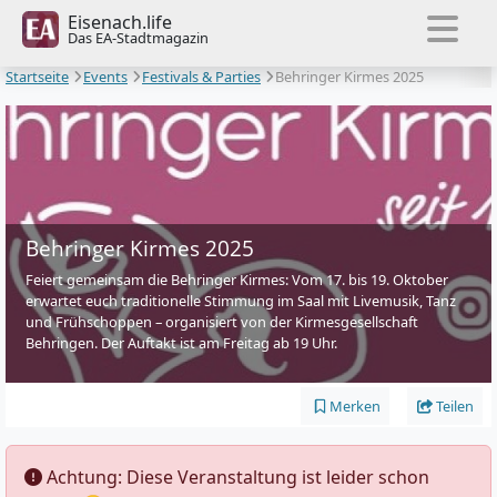
Eisenach.life
Das EA-Stadtmagazin
Startseite
Events
Festivals & Parties
Behringer Kirmes 2025
Behringer Kirmes 2025
Feiert gemeinsam die Behringer Kirmes: Vom 17. bis 19. Oktober
erwartet euch traditionelle Stimmung im Saal mit Livemusik, Tanz
und Frühschoppen – organisiert von der Kirmesgesellschaft
Behringen. Der Auftakt ist am Freitag ab 19 Uhr.
Merken
Teilen
️ Achtung: Diese Veranstaltung ist leider schon