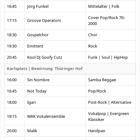
16:45
Jörg Funkel
Mittelalter | Folk
Cover Pop/Rock 70–
17:15
Groove Operators
2000
18:30
Gospelchor
Chor
19:30
Emittent
Rock
20:45
Kool DJ Goofy Cutz
Funk | Soul | HipHop
Karlsplatz | Bewirtung: Thüringer Hof
16:00
Sin Nombre
Samba Reggae
16:45
Not Today
Pop/Rock
18:00
Igari
Post-Rock | Alternative
Vokalpop | Evergreen
19:15
WAK Vokalensemble
Klassiker
20:00
Malik
Handpan