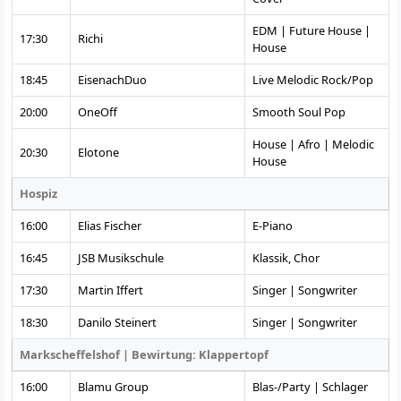
EDM | Future House |
17:30
Richi
House
18:45
EisenachDuo
Live Melodic Rock/Pop
20:00
OneOff
Smooth Soul Pop
House | Afro | Melodic
20:30
Elotone
House
Hospiz
16:00
Elias Fischer
E-Piano
16:45
JSB Musikschule
Klassik, Chor
17:30
Martin Iffert
Singer | Songwriter
18:30
Danilo Steinert
Singer | Songwriter
Markscheffelshof | Bewirtung: Klappertopf
16:00
Blamu Group
Blas-/Party | Schlager