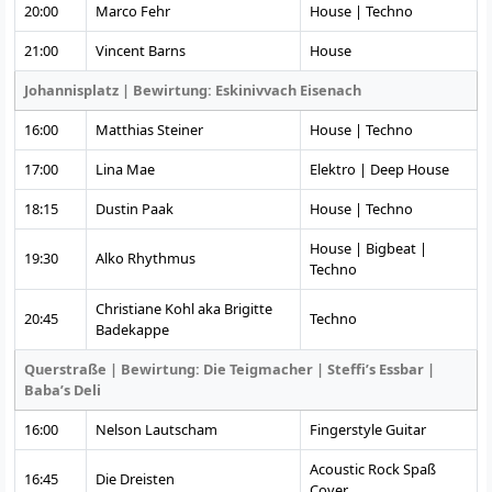
20:00
Marco Fehr
House | Techno
21:00
Vincent Barns
House
Johannisplatz | Bewirtung: Eskinivvach Eisenach
16:00
Matthias Steiner
House | Techno
17:00
Lina Mae
Elektro | Deep House
18:15
Dustin Paak
House | Techno
House | Bigbeat |
19:30
Alko Rhythmus
Techno
Christiane Kohl aka Brigitte
20:45
Techno
Badekappe
Querstraße | Bewirtung: Die Teigmacher | Steffi’s Essbar |
Baba’s Deli
16:00
Nelson Lautscham
Fingerstyle Guitar
Acoustic Rock Spaß
16:45
Die Dreisten
Cover