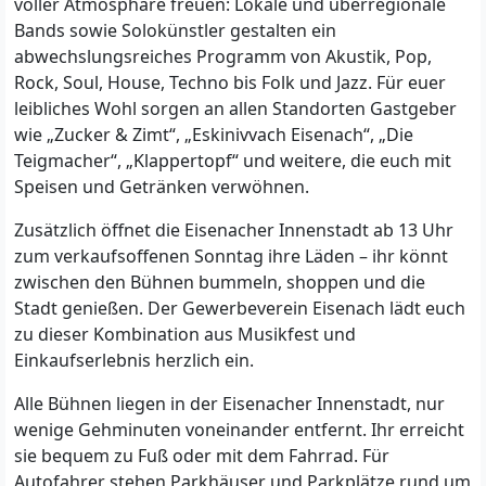
voller Atmosphäre freuen: Lokale und überregionale
Bands sowie Solokünstler gestalten ein
abwechslungsreiches Programm von Akustik, Pop,
Rock, Soul, House, Techno bis Folk und Jazz. Für euer
leibliches Wohl sorgen an allen Standorten Gastgeber
wie „Zucker & Zimt“, „Eskinivvach Eisenach“, „Die
Teigmacher“, „Klappertopf“ und weitere, die euch mit
Speisen und Getränken verwöhnen.
Zusätzlich öffnet die Eisenacher Innenstadt ab 13 Uhr
zum verkaufsoffenen Sonntag ihre Läden – ihr könnt
zwischen den Bühnen bummeln, shoppen und die
Stadt genießen. Der Gewerbeverein Eisenach lädt euch
zu dieser Kombination aus Musikfest und
Einkaufserlebnis herzlich ein.
Alle Bühnen liegen in der Eisenacher Innenstadt, nur
wenige Gehminuten voneinander entfernt. Ihr erreicht
sie bequem zu Fuß oder mit dem Fahrrad. Für
Autofahrer stehen Parkhäuser und Parkplätze rund um