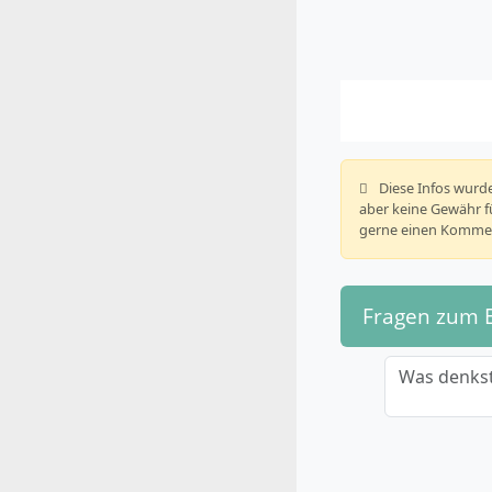
️ Diese Infos wu
aber keine Gewähr fü
gerne einen Kommen
Fragen zum 
Was denkst