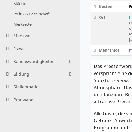
Märkte
Kosten
E
Politik & Gesellschaft
Ort
P
D
Merkzettel
d
M
Magazin
J
News
Mehr Infos
h
Sehenswürdigkeiten
Das Pressenwerk 
verspricht eine 
Bildung
Spukhaus verwand
Stellenmarkt
Atmosphäre. Das 
und tanzbare Bea
Pinnwand
attraktive Preise
Alle Gäste, die v
Getränk. Abwech
Programm und so