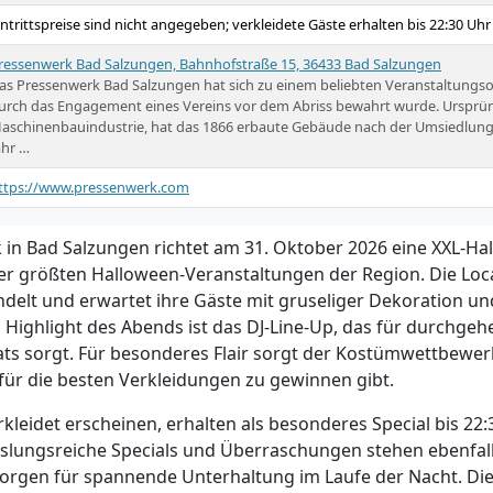
intrittspreise sind nicht angegeben; verkleidete Gäste erhalten bis 22:30 Uhr 
ressenwerk Bad Salzungen, Bahnhofstraße 15, 36433 Bad Salzungen
as Pressenwerk Bad Salzungen hat sich zu einem beliebten Veranstaltungso
urch das Engagement eines Vereins vor dem Abriss bewahrt wurde. Ursprüng
aschinenbauindustrie, hat das 1866 erbaute Gebäude nach der Umsiedlung
ahr …
ttps://www.pressenwerk.com
in Bad Salzungen richtet am 31. Oktober 2026 eine XXL-Ha
der größten Halloween-Veranstaltungen der Region. Die Loca
elt und erwartet ihre Gäste mit gruseliger Dekoration und
Highlight des Abends ist das DJ-Line-Up, das für durchg
ts sorgt. Für besonderes Flair sorgt der Kostümwettbewer
 für die besten Verkleidungen zu gewinnen gibt.
erkleidet erscheinen, erhalten als besonderes Special bis 22:
slungsreiche Specials und Überraschungen stehen ebenfal
rgen für spannende Unterhaltung im Laufe der Nacht. Die