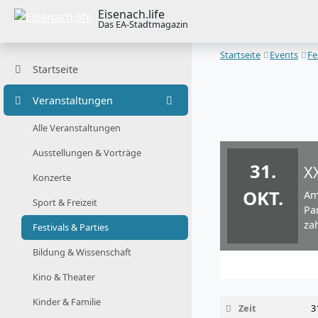
Eisenach.life
Das EA-Stadtmagazin
Startseite
Events
Fe
Startseite
Veranstaltungen
Alle Veranstaltungen
Ausstellungen & Vorträge
31.
X
Konzerte
OKT.
Am
Sport & Freizeit
Pa
za
Festivals & Parties
Bildung & Wissenschaft
Kino & Theater
Kinder & Familie
Zeit
3