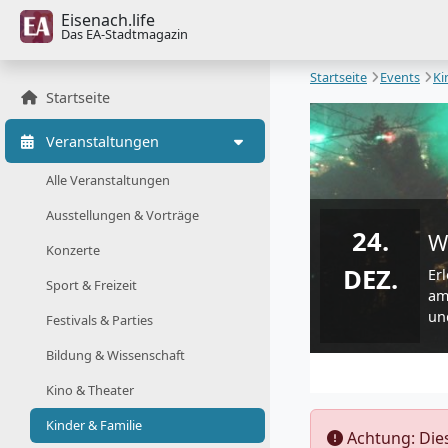
Eisenach.life
Das EA-Stadtmagazin
Startseite
Events
Ki
Startseite
Veranstaltungen
Alle Veranstaltungen
Ausstellungen & Vorträge
24.
W
Konzerte
DEZ.
Er
Sport & Freizeit
am
un
Festivals & Parties
Bildung & Wissenschaft
Kino & Theater
Kinder & Familie
️ Achtung: Di