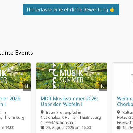
Hinterlasse eine ehrliche Bewertung 👉
sante Events
er 2026:
MDR-Musiksommer 2026:
Weihna
n I
Über den Wipfeln II
Chorko
 im
Baumkronenpfad im
Kultu
h, Thiemsburg
Nationalpark Hainich, Thiemsburg
Hötzelsr
1, 99947 Schönstedt
Eisenach
um 14:00
23. August 2026 um 16:00
12. D