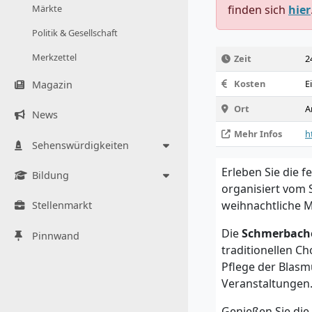
Märkte
finden sich
hier
Politik & Gesellschaft
Merkzettel
Zeit
2
Kosten
E
Magazin
Ort
A
News
Mehr Infos
h
Sehenswürdigkeiten
Erleben Sie die 
Bildung
organisiert vom 
weihnachtliche M
Stellenmarkt
Die
Schmerbach
Pinnwand
traditionellen C
Pflege der Blasmu
Veranstaltungen
Genießen Sie di