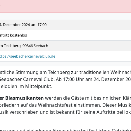
.
4. Dezember 2024 um 17:00
intritt kostenlos
m Teichberg, 99846 Seebach
ttps://seebachercarnevalclub.de
festliche Stimmung am Teichberg zur traditionellen Weihnac
Seebacher Carneval Club. Ab 17:00 Uhr am 24. Dezember 20
elodien im Mittelpunkt.
er Blasmusikanten
werden die Gäste mit besinnlichen Kl
horliedern auf das Weihnachtsfest einstimmen. Dieser Musik
sik verschrieben und ist bekannt für seine Auftritte bei lo
.
e warme und einladende Atmosphäre bei festlichen Geträn