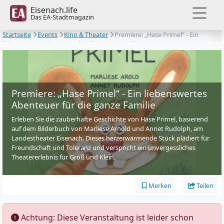
Eisenach.life
Das EA-Stadtmagazin
Startseite
Events
Kino & Theater
Premiere: „Hase Primel“ - Ein
liebenswertes Abenteuer für die ganze Familie
Premiere: „Hase Primel“ - Ein liebenswertes
Abenteuer für die ganze Familie
Erleben Sie die zauberhafte Geschichte von Hase Primel, basierend
auf dem Bilderbuch von Marliese Arnold und Annet Rudolph, am
Landestheater Eisenach. Dieses herzerwärmende Stück plädiert für
Freundschaft und Toleranz und verspricht ein unvergessliches
Theatererlebnis für Groß und Klein.
Merken
Teilen
️ Achtung: Diese Veranstaltung ist leider schon