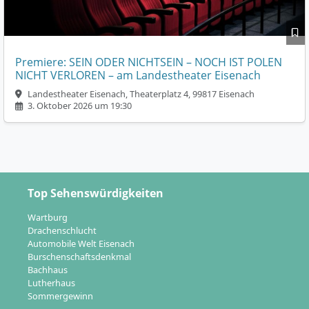
Premiere: SEIN ODER NICHTSEIN – NOCH IST POLEN
NICHT VERLOREN – am Landestheater Eisenach
Landestheater Eisenach, Theaterplatz 4, 99817 Eisenach
3. Oktober 2026 um 19:30
Top Sehenswürdigkeiten
Wartburg
Drachenschlucht
Automobile Welt Eisenach
Burschenschaftsdenkmal
Bachhaus
Lutherhaus
Sommergewinn