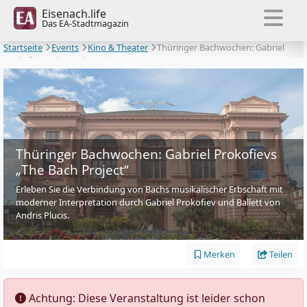
Eisenach.life
Das EA-Stadtmagazin
Startseite
Events
Kino & Theater
Thüringer Bachwochen: Gabriel
Prokofievs „The Bach Project“
Thüringer Bachwochen: Gabriel Prokofievs
„The Bach Project“
Erleben Sie die Verbindung von Bachs musikalischer Erbschaft mit
moderner Interpretation durch Gabriel Prokofiev und Ballett von
Andris Plucis.
Merken
Teilen
️ Achtung: Diese Veranstaltung ist leider schon