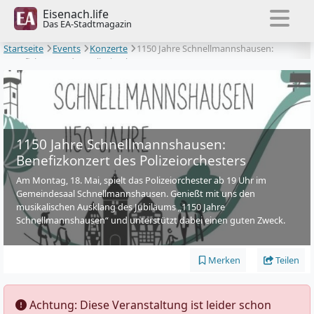
Eisenach.life
Das EA-Stadtmagazin
Startseite
Events
Konzerte
1150 Jahre Schnellmannshausen:
Benefizkonzert des Polizeiorchesters
1150 Jahre Schnellmannshausen:
Benefizkonzert des Polizeiorchesters
Am Montag, 18. Mai, spielt das Polizeiorchester ab 19 Uhr im
Gemeindesaal Schnellmannshausen. Genießt mit uns den
musikalischen Ausklang des Jubiläums „1150 Jahre
Schnellmannshausen“ und unterstützt dabei einen guten Zweck.
Merken
Teilen
️ Achtung: Diese Veranstaltung ist leider schon