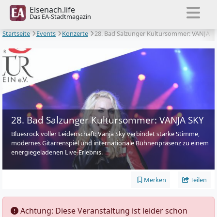
Eisenach.life
Das EA-Stadtmagazin
Startseite
Events
Konzerte
28. Bad Salzunger Kultursommer: VANJA
SKY
28. Bad Salzunger Kultursommer: VANJA SKY
Bluesrock voller Leidenschaft: Vanja Sky verbindet starke Stimme,
modernes Gitarrenspiel und internationale Bühnenpräsenz zu einem
energiegeladenen Live-Erlebnis.
Merken
Teilen
️ Achtung: Diese Veranstaltung ist leider schon