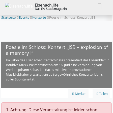
Eisenach.life
Das EA-Stadtmagazin
Startseite
Events
Konzerte
Poesie im Schloss: Konzert „JSB –
explosion of a memory I“
Poesie im Schloss: Konzert „JSB – explosion of
a memory I“
Im Salon des Eisenacher Stadtschlosses präsentiert das Ensemble für
Intuitive Musik Weimar/Boston am 16. Juni eine Verbindung von
Werken Johann Sebastian Bachs mit Live-Improvisationen.
Musikliebhaber erwartet ein außergewöhnliches Konzerterlebnis
voller Spontaneität.
Merken
Teilen
️ Achtung: Diese Veranstaltung ist leider schon