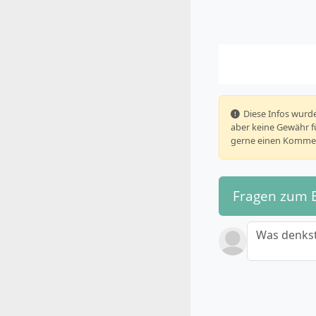
️ Diese Infos wu
aber keine Gewähr fü
gerne einen Kommen
Fragen zum 
Was denkst