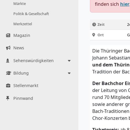
Märkte
finden sich
hier
Politik & Gesellschaft
Merkzettel
Zeit
2
Ort
G
Magazin
News
Die Thüringer B
Johann Sebastian
Sehenswürdigkeiten
und dem Thürin
Tradition der Ba
Bildung
Der Bachchor E
Stellenmarkt
der Leitung von C
rund 70 Mitglie
Pinnwand
sowie anderer gr
Bach-Traditionen
Chor-Konzerten b
Ticketpreis:
ab 8