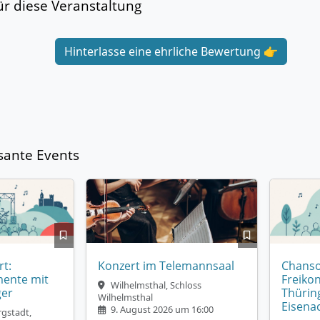
r diese Veranstaltung
Hinterlasse eine ehrliche Bewertung 👉
sante Events
t:
Konzert im Telemannsaal
Chanso
ente mit
Freikon
Wilhelmsthal, Schloss
ger
Thürin
Wilhelmsthal
Eisena
9. August 2026 um 16:00
gstadt,