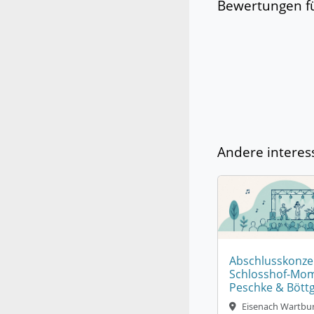
Bewertungen fü
Andere interes
Abschlusskonzer
Schlosshof-Mom
Peschke & Bött
Eisenach Wartbur