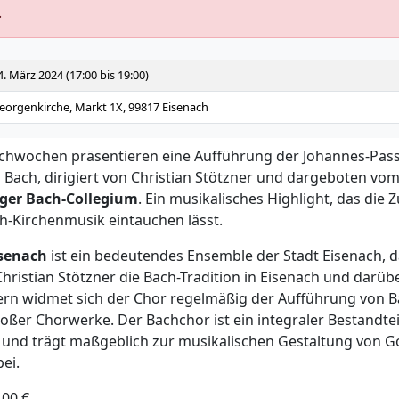
.
4. März 2024 (17:00 bis 19:00)
eorgenkirche, Markt 1X, 99817 Eisenach
achwochen präsentieren eine Aufführung der Johannes-Pas
 Bach, dirigiert von Christian Stötzner und dargeboten vo
ger Bach-Collegium
. Ein musikalisches Highlight, das die Z
ch-Kirchenmusik eintauchen lässt.
isenach
ist ein bedeutendes Ensemble der Stadt Eisenach, d
hristian Stötzner die Bach-Tradition in Eisenach und darübe
dern widmet sich der Chor regelmäßig der Aufführung von
oßer Chorwerke. Der Bachchor ist ein integraler Bestandtei
 und trägt maßgeblich zur musikalischen Gestaltung von G
ei.
,00 €