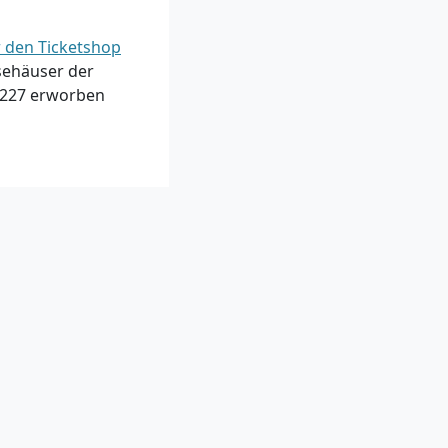
r den Ticketshop
ssehäuser der
75227 erworben