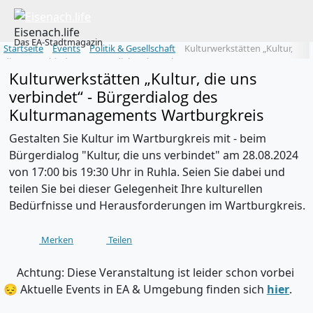
Eisenach.life
Das EA-Stadtmagazin
Startseite
Events
Politik & Gesellschaft
Kulturwerkstätten „Kultur,
die uns verbindet“ - Bürgerdialog des Kulturmanagements
Kulturwerkstätten „Kultur, die uns
Wartburgkreis
verbindet“ - Bürgerdialog des
Kulturmanagements Wartburgkreis
Gestalten Sie Kultur im Wartburgkreis mit - beim
Bürgerdialog "Kultur, die uns verbindet" am 28.08.2024
von 17:00 bis 19:30 Uhr in Ruhla. Seien Sie dabei und
teilen Sie bei dieser Gelegenheit Ihre kulturellen
Bedürfnisse und Herausforderungen im Wartburgkreis.
Merken
Teilen
️ Achtung: Diese Veranstaltung ist leider schon vorbei
😔 Aktuelle Events in EA & Umgebung finden sich
hier
.