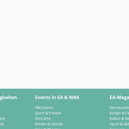
gkeiten
Events in EA & WAK
EA-Maga
Alle Events
Die neuste
Sport & Freizeit
Kinder & Fa
ach
Konzerte
Kultur & Ge
al
Kinder & Familie
Sport & Akt