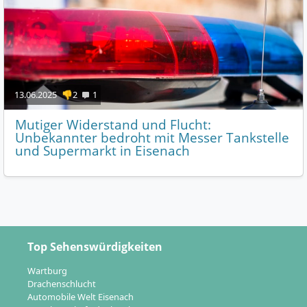
13.06.2025
👎2
1
Mutiger Widerstand und Flucht:
Unbekannter bedroht mit Messer Tankstelle
und Supermarkt in Eisenach
Top Sehenswürdigkeiten
Wartburg
Drachenschlucht
Automobile Welt Eisenach