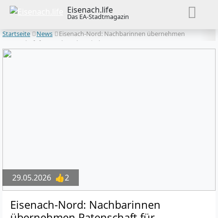
Eisenach.life
Das EA-Stadtmagazin
Startseite
News
Eisenach-Nord: Nachbarinnen übernehmen
Patenschaft für geschwächte Linde
29.05.2026
👍2
Eisenach-Nord: Nachbarinnen
übernehmen Patenschaft für