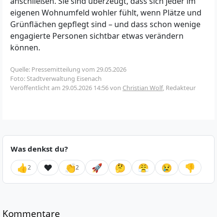
anschließen. Sie sind überzeugt, dass sich jeder im
eigenen Wohnumfeld wohler fühlt, wenn Plätze und
Grünflächen gepflegt sind – und dass schon wenige
engagierte Personen sichtbar etwas verändern
können.
Quelle: Pressemitteilung vom 29.05.2026
Foto: Stadtverwaltung Eisenach
Veröffentlicht am
29.05.2026 14:56
von
Christian Wolf
, Redakteur
Was denkst du?
👍
❤️
👏
🚀
🤔
😤
😢
👎
2
2
Kommentare