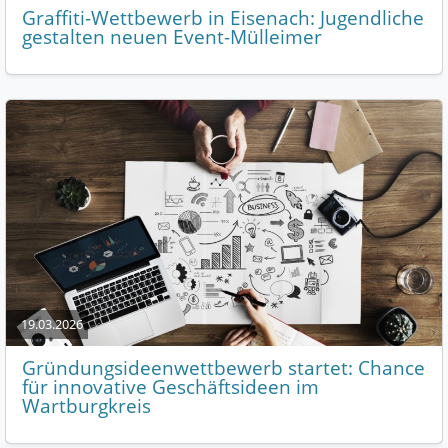
Graffiti-Wettbewerb in Eisenach: Jugendliche
gestalten neuen Event-Mülleimer
19.03.2026
Gründungsideenwettbewerb startet: Chance
für innovative Geschäftsideen im
Wartburgkreis