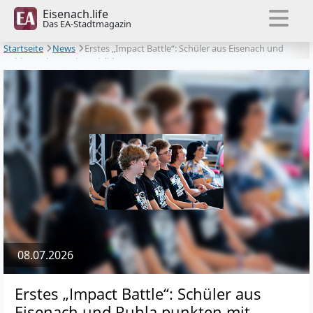
Eisenach.life
Das EA-Stadtmagazin
Startseite
News
Erstes „Impact Battle“: Schüler aus Eisenach und
Ruhla punkten mit Sozialideen
08.07.2026
Erstes „Impact Battle“: Schüler aus
Eisenach und Ruhla punkten mit