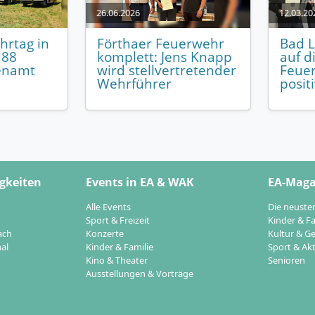
26.06.2026
12.03.20
hrtag in
Förthaer Feuerwehr
Bad L
 88
komplett: Jens Knapp
auf d
enamt
wird stellvertretender
Feuer
Wehrführer
posit
gkeiten
Events in EA & WAK
EA-Maga
Alle Events
Die neuste
Sport & Freizeit
Kinder & Fa
ach
Konzerte
Kultur & Ge
al
Kinder & Familie
Sport & Akt
Kino & Theater
Senioren
Ausstellungen & Vorträge