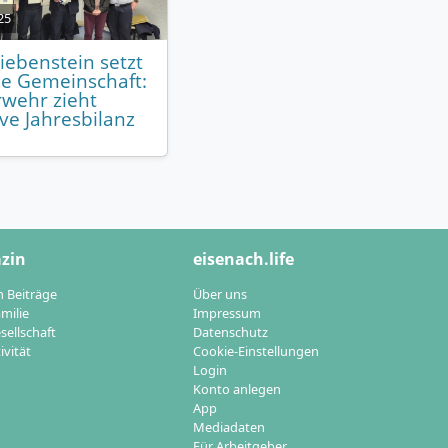
25
iebenstein setzt
ie Gemeinschaft:
wehr zieht
ive Jahresbilanz
zin
eisenach.life
n Beiträge
Über uns
milie
Impressum
sellschaft
Datenschutz
ivität
Cookie-Einstellungen
Login
Konto anlegen
App
Mediadaten
Für Arbeitgeber