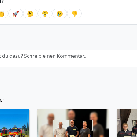
u?
👏
🚀
🤔
😤
😢
👎
 du dazu? Schreib einen Kommentar...
ten