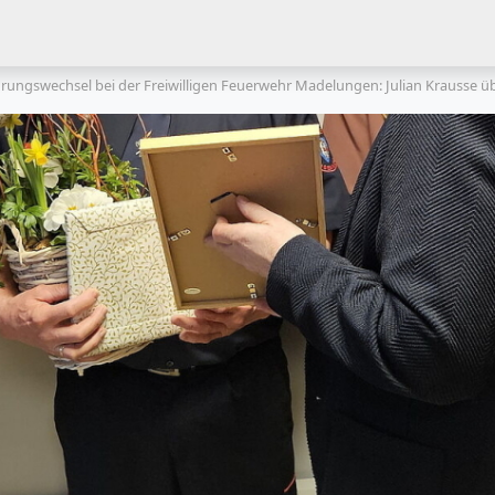
rungswechsel bei der Freiwilligen Feuerwehr Madelungen: Julian Krausse ü