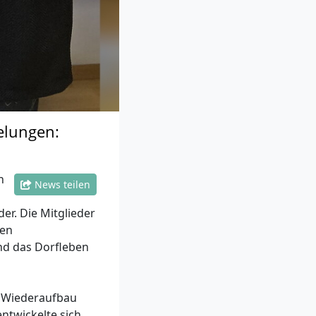
elungen:
n
News teilen
er. Die Mitglieder
nen
nd das Dorfleben
n Wiederaufbau
ntwickelte sich