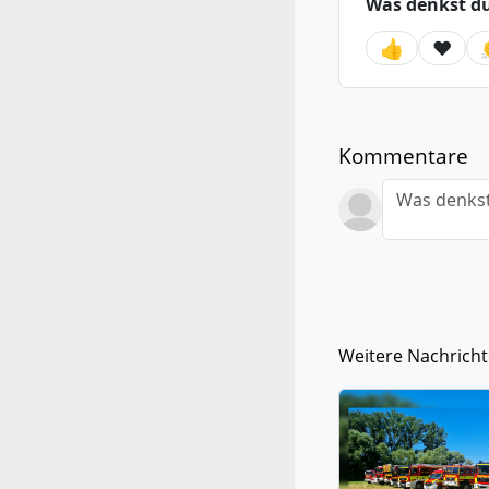
Was denkst d
👍
❤️
Kommentare
Was denkst
Weitere Nachrich