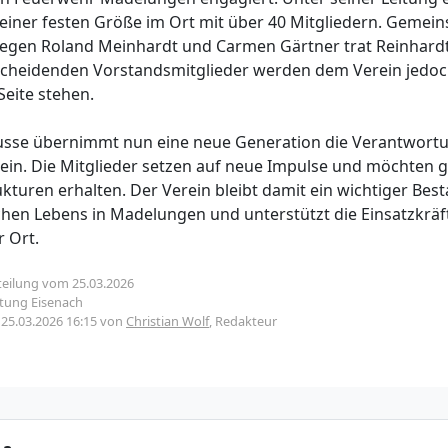
 einer festen Größe im Ort mit über 40 Mitgliedern. Gemei
egen Roland Meinhardt und Carmen Gärtner trat Reinhardt
scheidenden Vorstandsmitglieder werden dem Verein jedoc
Seite stehen.
ausse übernimmt nun eine neue Generation die Verantwort
in. Die Mitglieder setzen auf neue Impulse und möchten gl
kturen erhalten. Der Verein bleibt damit ein wichtiger Best
ichen Lebens in Madelungen und unterstützt die Einsatzkräft
 Ort.
teilung vom 25.03.2026
ltung Eisenach
m
25.03.2026 16:15
von
Christian Wolf
, Redakteur