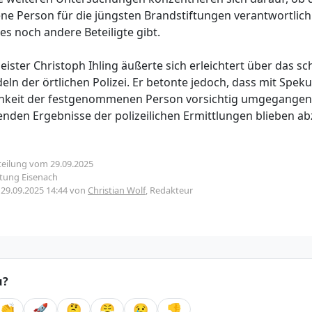
e Person für die jüngsten Brandstiftungen verantwortlic
es noch andere Beteiligte gibt.
ster Christoph Ihling äußerte sich erleichtert über das sc
eln der örtlichen Polizei. Er betonte jedoch, dass mit Spek
chkeit der festgenommenen Person vorsichtig umgegangen 
enden Ergebnisse der polizeilichen Ermittlungen blieben a
teilung vom 29.09.2025
ltung Eisenach
m
29.09.2025 14:44
von
Christian Wolf
, Redakteur
u?
👏
🚀
🤔
😤
😢
👎