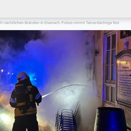
h nächtlichen Bränden in Eisenach: Polizei nimmt Tatverdächtige fest