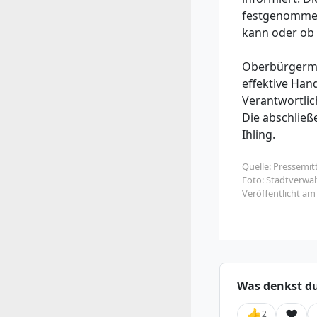
festgenommen
kann oder ob 
Oberbürgermei
effektive Hand
Verantwortli
Die abschließ
Ihling.
Quelle: Pressemit
Foto: Stadtverwa
Veröffentlicht a
Was denkst d
👍
❤️
2