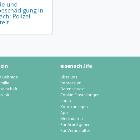
de und
eschädigung in
ach: Polizei
telt
zin
eisenach.life
n Beiträge
Über uns
milie
Impressum
sellschaft
Datenschutz
ivität
Cookie-Einstellungen
Login
Konto anlegen
App
Mediadaten
Für Arbeitgeber
Für Veranstalter