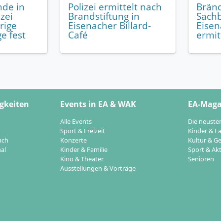
de in
Polizei ermittelt nach
Brän
izei
Brandstiftung in
Sachb
rige
Eisenacher Billard-
Eisen
e fest
Café
ermit
gkeiten
Events in EA & WAK
EA-Maga
Alle Events
Die neuste
Sport & Freizeit
Kinder & Fa
ach
Konzerte
Kultur & Ge
al
Kinder & Familie
Sport & Akt
Kino & Theater
Senioren
Ausstellungen & Vorträge