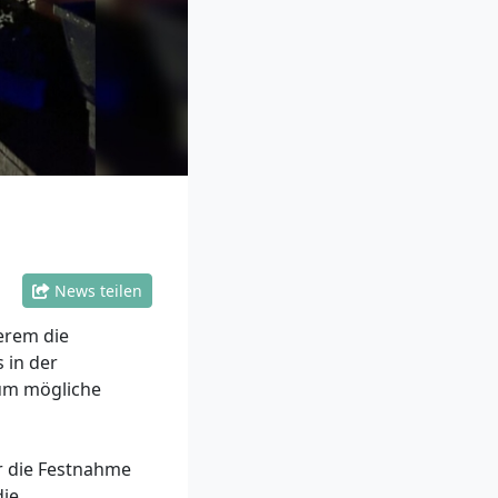
News teilen
erem die
 in der
 um mögliche
r die Festnahme
die