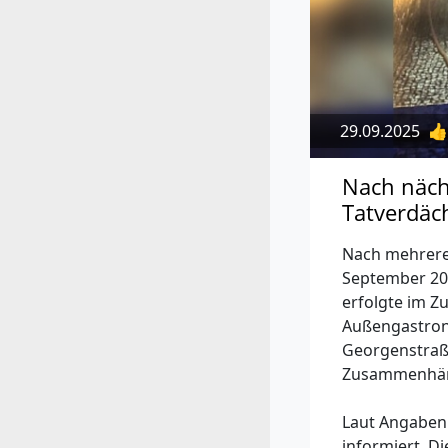
29.09.2025
👍
Nach näch
Tatverdäch
Nach mehreren
September 20
erfolgte im 
Außengastron
Georgenstraße
Zusammenhänge
Laut Angaben 
informiert. D