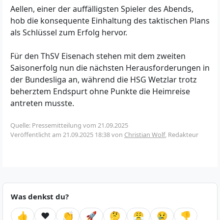
Aellen, einer der auffälligsten Spieler des Abends,
hob die konsequente Einhaltung des taktischen Plans
als Schlüssel zum Erfolg hervor.
Für den ThSV Eisenach stehen mit dem zweiten
Saisonerfolg nun die nächsten Herausforderungen in
der Bundesliga an, während die HSG Wetzlar trotz
beherztem Endspurt ohne Punkte die Heimreise
antreten musste.
Quelle: Pressemitteilung vom 21.09.2025
Veröffentlicht am
21.09.2025 18:38
von
Christian Wolf
, Redakteur
Was denkst du?
👍
❤️
👏
🚀
🤔
😤
😢
👎