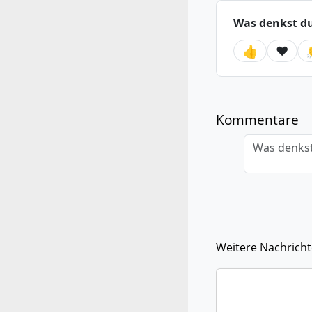
Was denkst d
👍
❤️
Kommentare
Was denkst
Weitere Nachrich