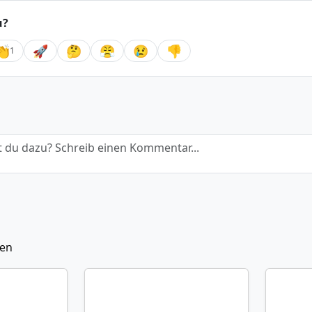
u?
👏
🚀
🤔
😤
😢
👎
1
 du dazu? Schreib einen Kommentar...
ten