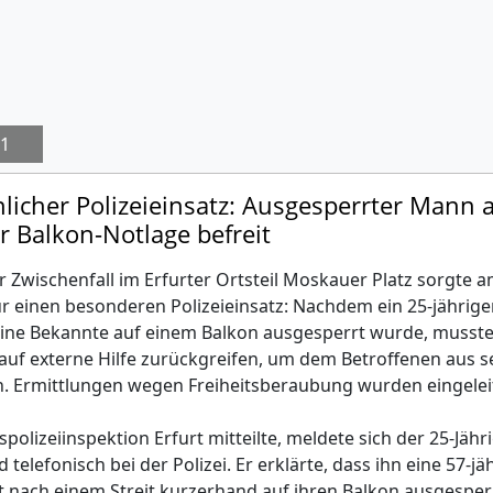
1
icher Polizeieinsatz: Ausgesperrter Mann 
r Balkon-Notlage befreit
er Zwischenfall im Erfurter Ortsteil Moskauer Platz sorgte 
für einen besonderen Polizeieinsatz: Nachdem ein 25-jährige
ine Bekannte auf einem Balkon ausgesperrt wurde, musste
 auf externe Hilfe zurückgreifen, um dem Betroffenen aus s
n. Ermittlungen wegen Freiheitsberaubung wurden eingelei
polizeiinspektion Erfurt mitteilte, meldete sich der 25-Jäh
elefonisch bei der Polizei. Er erklärte, dass ihn eine 57-jä
 nach einem Streit kurzerhand auf ihren Balkon ausgesper