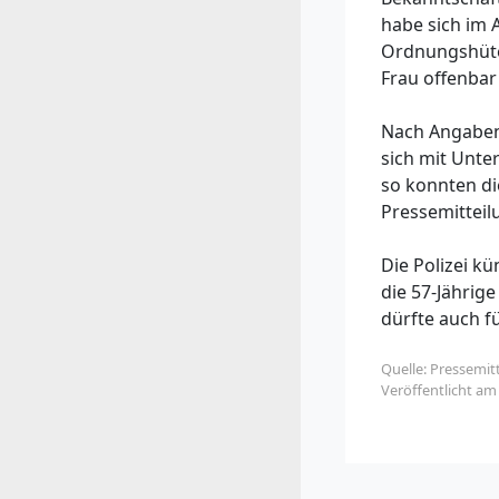
habe sich im 
Ordnungshüter
Frau offenbar
Nach Angaben 
sich mit Unte
so konnten di
Pressemitteil
Die Polizei k
die 57-Jährige
dürfte auch f
Quelle: Pressemit
Veröffentlicht a