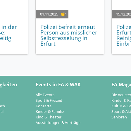
01.11.2025
👏1
15.12.20
 in der
Polizei befreit erneut
Poliz
e:
Person aus misslicher
Erfurt
eitig
Selbstfesselung in
Reini
Erfurt
Einbr
gkeiten
Events in EA & WAK
EA-Maga
Alle Events
Die neuste
Sport & Freizeit
Kinder & Fa
ach
Konzerte
Kultur & Ge
al
Kinder & Familie
Sport & Akt
Kino & Theater
Senioren
Ausstellungen & Vorträge