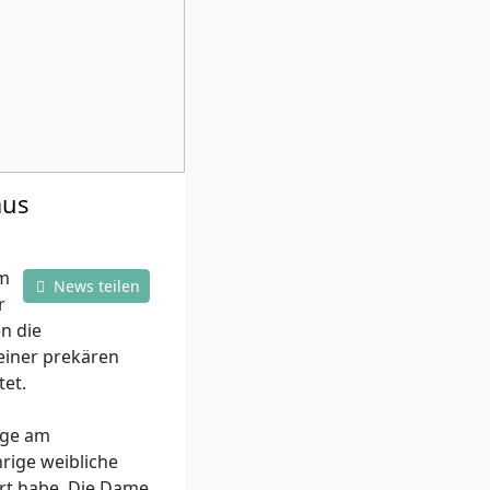
aus
am
News teilen
r
n die
einer prekären
tet.
rige am
hrige weibliche
rt habe. Die Dame