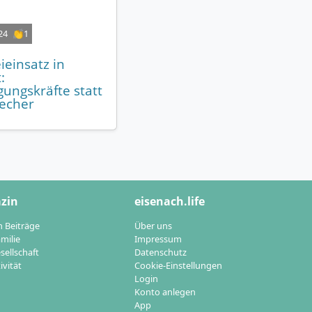
24
👏1
eieinsatz in
:
gungskräfte statt
echer
zin
eisenach.life
n Beiträge
Über uns
milie
Impressum
sellschaft
Datenschutz
ivität
Cookie-Einstellungen
Login
Konto anlegen
App