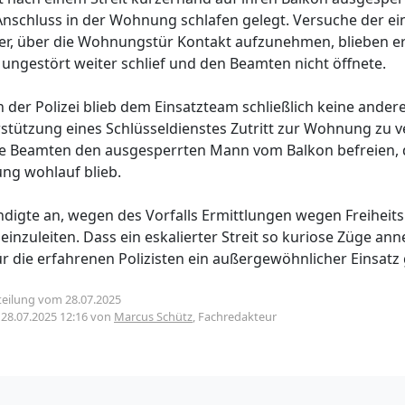
Anschluss in der Wohnung schlafen gelegt. Versuche der ei
, über die Wohnungstür Kontakt aufzunehmen, blieben erf
 ungestört weiter schlief und den Beamten nicht öffnete.
der Polizei blieb dem Einsatzteam schließlich keine andere
rstützung eines Schlüsseldienstes Zutritt zur Wohnung zu v
e Beamten den ausgesperrten Mann vom Balkon befreien, d
ung wohlauf blieb.
ündigte an, wegen des Vorfalls Ermittlungen wegen Freihe
 einzuleiten. Dass ein eskalierter Streit so kuriose Züge a
ür die erfahrenen Polizisten ein außergewöhnlicher Einsatz
teilung vom 28.07.2025
m
28.07.2025 12:16
von
Marcus Schütz
, Fachredakteur