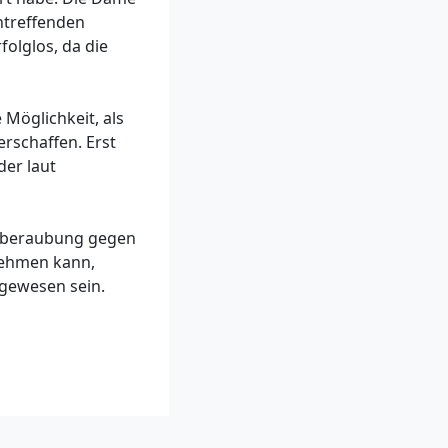
ntreffenden
olglos, da die
 Möglichkeit, als
erschaffen. Erst
er laut
itsberaubung gegen
nnehmen kann,
 gewesen sein.