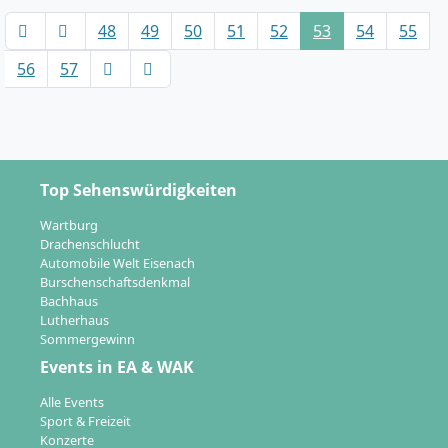
48
49
50
51
52
53
54
55
56
57
Top Sehenswürdigkeiten
Wartburg
Drachenschlucht
Automobile Welt Eisenach
Burschenschaftsdenkmal
Bachhaus
Lutherhaus
Sommergewinn
Events in EA & WAK
Alle Events
Sport & Freizeit
Konzerte