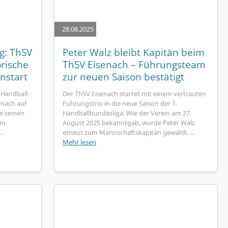
28.08.2025
g: ThSV
Peter Walz bleibt Kapitän beim
orische
ThSV Eisenach – Führungsteam
nstart
zur neuen Saison bestätigt
 Handball-
Der ThSV Eisenach startet mit einem vertrauten
enach auf
Führungstrio in die neue Saison der 1.
i seinen
Handballbundesliga. Wie der Verein am 27.
am
August 2025 bekanntgab, wurde Peter Walz
.
erneut zum Mannschaftskapitän gewählt. ...
Mehr lesen