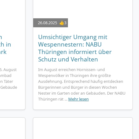
26.08.2025
👍3
n
Umsichtiger Umgang mit
h in
Wespennestern: NABU
rk
Thüringen informiert über
Schutz und Verhalten
6. August
Im August erreichen Hornissen- und
immbad
Wespenvölker in Thüringen ihre größte
n Täter
Ausdehnung. Entsprechend häufig entdecken
n Gebäude
Bürgerinnen und Bürger in diesen Wochen
Nester im Garten oder an Gebäuden. Der NABU
Thüringen rät ...
Mehr lesen