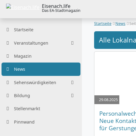
Eisenach.life
Das EA-Stadtmagazin
Startseite
News
Sei
Startseite
Alle Lokal
Veranstaltungen
Magazin
News
Sehenswürdigkeiten
Bildung
29.08.2025
Stellenmarkt
Personalwechs
Neue Kontak
Pinnwand
für Gerstunge