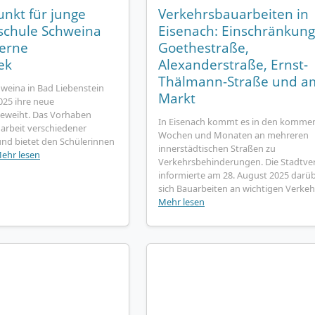
unkt für junge
Verkehrsbauarbeiten in
schule Schweina
Eisenach: Einschränkung
erne
Goethestraße,
ek
Alexanderstraße, Ernst-
Thälmann-Straße und a
weina in Bad Liebenstein
Markt
025 ihre neue
geweiht. Das Vorhaben
In Eisenach kommt es in den komme
rbeit verschiedener
Wochen und Monaten an mehreren
nd bietet den Schülerinnen
innerstädtischen Straßen zu
ehr lesen
Verkehrsbehinderungen. Die Stadtve
informierte am 28. August 2025 darüb
sich Bauarbeiten an wichtigen Verkehr
Mehr lesen