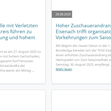
28.08.2025
le mit Verletzten
Hoher Zuschauerandran
reis führen zu
Eisenach trifft organisat
rung und hohem
Vorkehrungen zum Saiso
Mit Beginn der neuen Saison in der 1.
Bundesliga bereitet sich der ThSV Eis
m es am 27. August 2025 zu
einen erhöhten Zuschauerandrang be
len mit hohem Sachschaden,
Heimspielen vor. Zum Saisonauftakt 
sgesamt fünf Personen
Samstag, 30. August 2025, empfängt ..
 Einsatzkräfte der
Mehr lesen
tha waren am Mittag ...