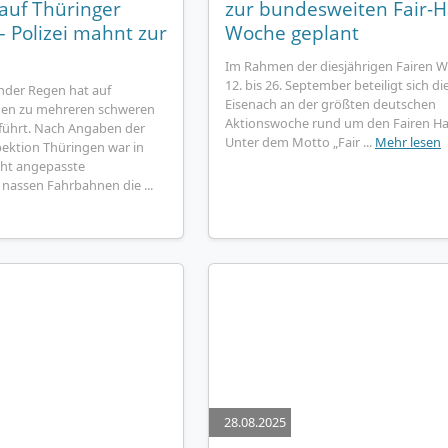
auf Thüringer
zur bundesweiten Fair-H
 Polizei mahnt zur
Woche geplant
Im Rahmen der diesjährigen Fairen 
12. bis 26. September beteiligt sich di
nder Regen hat auf
Eisenach an der größten deutschen
nen zu mehreren schweren
Aktionswoche rund um den Fairen Ha
führt. Nach Angaben der
Unter dem Motto „Fair ...
Mehr lesen
ektion Thüringen war in
icht angepasste
 nassen Fahrbahnen die ...
28.08.2025