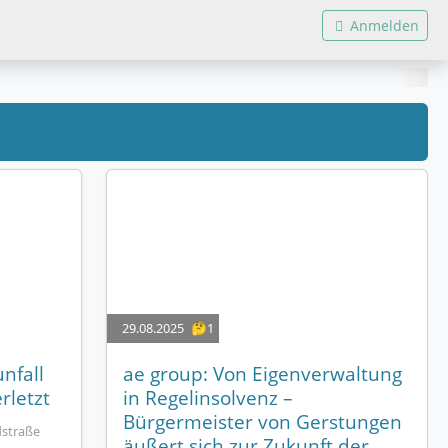
Anmelden
29.08.2025
🤔1
nfall
ae group: Von Eigenverwaltung
rletzt
in Regelinsolvenz –
Bürgermeister von Gerstungen
dstraße
äußert sich zur Zukunft der