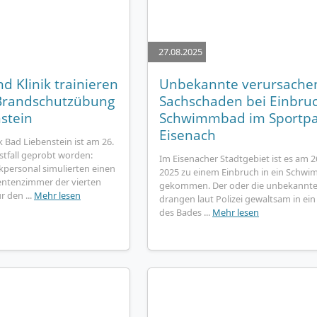
27.08.2025
 Klinik trainieren
Unbekannte verursache
i Brandschutzübung
Sachschaden bei Einbruc
stein
Schwimmbad im Sportpa
Eisenach
k Bad Liebenstein ist am 26.
stfall geprobt worden:
Im Eisenacher Stadtgebiet ist es am 2
kpersonal simulierten einen
2025 zu einem Einbruch in ein Schw
entenzimmer der vierten
gekommen. Der oder die unbekannte
r den ...
Mehr lesen
drangen laut Polizei gewaltsam in ei
des Bades ...
Mehr lesen