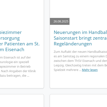
26.08.2025
piezimmer
Neuerungen im Handball
ersorgung
Saisonstart bringt zentra
r Patienten am St.
Regeländerungen
um Eisenach
Zum Auftakt der neuen Handballsai
es am Samstag zu einem regionalen D
m Eisenach ist auf der
zwischen dem ThSV Eisenach und de
urologie ein speziell
Leipzig. Gleichzeitig treten mit dem 
apiezimmer in Betrieb
Spielzeit mehrere ...
Mehr lesen
Nach Angaben der Klinik
azu beitragen, die ...