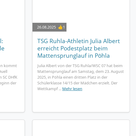
26.08.2025
👍1
:
TSG Ruhla-Athletin Julia Albert
le
erreicht Podestplatz beim
Mattensprunglauf in Pöhla
son kommt
Julia Albert von der TSG Ruhla/WSC 07 hat beim
uell
Mattensprunglauf am Samstag, dem 23. August
m SC DHfK
2025, in Pöhla einen dritten Platz in der
Beginn der
Schülerklasse 14/15 der Mädchen erzielt. Der
Wettkampf ...
Mehr lesen