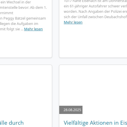
1017 nahe Eisenach ist am Donners
 ein Wechsel in der
ein 61-jähriger Autofahrer schwer verl
tenstelle bevor: Ab dem 1.
worden. Nach Angaben der Polizei er
ernimmt
sich der Unfall zwischen Deubachshof 
rin Peggy Bätzel gemeinsam
Mehr lesen
llegen die Aufgaben im
t folgt sie ...
Mehr lesen
28.08.2025
lle durch
Vielfältige Aktionen in E