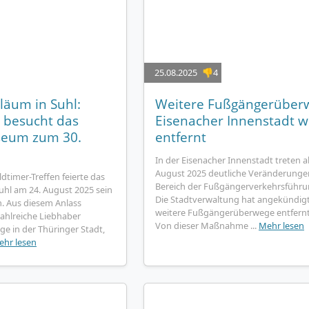
25.08.2025
👎4
läum in Suhl:
Weitere Fußgängerüber
n besucht das
Eisenacher Innenstadt 
eum zum 30.
entfernt
In der Eisenacher Innenstadt treten 
August 2025 deutliche Veränderunge
dtimer-Treffen feierte das
Bereich der Fußgängerverkehrsführun
l am 24. August 2025 sein
Die Stadtverwaltung hat angekündigt
n. Aus diesem Anlass
weitere Fußgängerüberwege entfern
ahlreiche Liebhaber
Von dieser Maßnahme ...
Mehr lesen
ge in der Thüringer Stadt,
ehr lesen