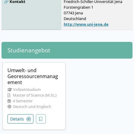
🔗 Kontakt
Friedrich-Schiller-Universität Jena
Fürstengraben 1
07743
Jena
Deutschland
http://www.uni-jena.de
Studienangebot
Umwelt- und
Georessourcenmanag
ement
Vollzeitstudium
Master of Science (M.Sc.)
4 Semester
Deutsch und Englisch
Details