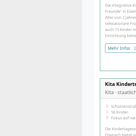
Die integrative K
Freunde" in Eisen
Alter von 2 Jahren
teilstationäre F
auch 15 Kinder m
Einrichtung biet
Mehr Infos
Kita Kinder
Kita · staatlic
Schützenstraß
56 Kinder
Fokus auf na
Die Kindertagese
Eisenach bietet 