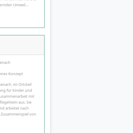
ändernden Umwel…
senach
fenes Konzept
senach, im Ortsteil
ung für Kinder und
 Zusammenarbeit mit
legeheim aus. Sie
und arbeitet nach
s Zusammenspiel von