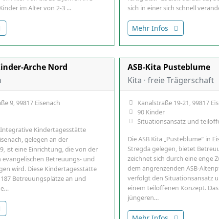
inder im Alter von 2-3 …
sich in einer sich schnell ver
Mehr Infos
Kinder-Arche Nord
ASB-Kita Pusteblume
h
Kita · freie Trägerschaft
ße 9, 99817 Eisenach
Kanalstraße 19-21, 99817 Ei
90 Kinder
Situationsansatz und teilof
 Integrative Kindertagesstätte
Die ASB Kita „Pusteblume“ in Ei
Eisenach, gelegen an der
Stregda gelegen, bietet Betreu
 ist eine Einrichtung, die von der
zeichnet sich durch eine enge
 evangelischen Betreuungs- und
dem angrenzenden ASB-Altenpf
agen wird. Diese Kindertagesstätte
verfolgt den Situationsansatz 
 187 Betreuungsplätze an und
einem teiloffenen Konzept. Da
 e…
jüngeren…
Mehr Infos