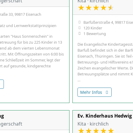
rägerschaft
Kita · kirchlich
★
★
★
★
★
traße 33, 99817 Eisenach
Barfüßerstraße 4, 99817 Eis
atz und Lernwerkstattprinzipien
120 Kinder
1 Bewertung
arten "Haus Sonnenschein" in
etreuung für bis zu 225 Kinder in 13
Die Evangelische Kindertagesst
end ab dem vierten Lebensmonat
Barfuß befindet sich in der Bar
ritt. Mit Öffnungszeiten von 6:00 bis
Eisenach, Thüringen. Sie ist Te
ne Schließzeit im Sommer, legt der
Betreuungs- und Hilfsvereins e.
t auf gesunde, kindgerechte
Zeichen evangelischer Werte. Di
Betreuungsplätze und nimmt Ki
…
Mehr Infos
ng
Ev. Kinderhaus Hedwig 
rägerschaft
Kita · kirchlich
★
★
★
★
★