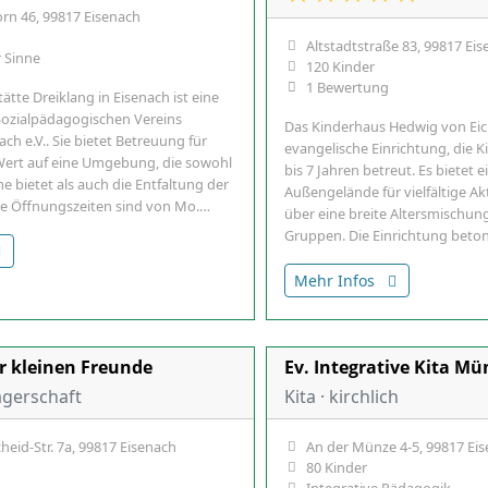
rn 46, 99817 Eisenach
Altstadtstraße 83, 99817 Ei
 Sinne
120 Kinder
1 Bewertung
ätte Dreiklang in Eisenach ist eine
Sozialpädagogischen Vereins
Das Kinderhaus Hedwig von Eiche
ach e.V.. Sie bietet Betreuung für
evangelische Einrichtung, die 
Wert auf eine Umgebung, die sowohl
bis 7 Jahren betreut. Es bietet
 bietet als auch die Entfaltung der
Außengelände für vielfältige Ak
Die Öffnungszeiten sind von Mo.…
über eine breite Altersmischun
Gruppen. Die Einrichtung beton
Mehr Infos
r kleinen Freunde
Ev. Integrative Kita Mü
rägerschaft
Kita · kirchlich
heid-Str. 7a, 99817 Eisenach
An der Münze 4-5, 99817 Ei
80 Kinder
Integrative Pädagogik