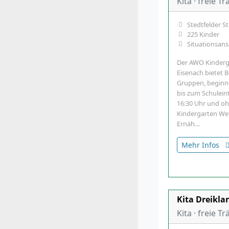
Kita · freie T
Stedtfelder S
225 Kinder
Situationsans
Der AWO Kinderg
Eisenach bietet B
Gruppen, beginn
bis zum Schuleint
16:30 Uhr und oh
Kindergarten Wer
Ernäh…
Mehr Infos
Kita Dreikla
Kita · freie T