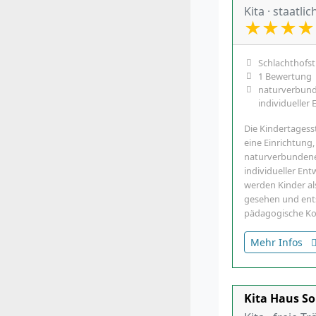
Kita · staatlic
★
★
★
★
Schlachthofst
1 Bewertung
naturverbund
individueller
Die Kindertagesst
eine Einrichtung,
naturverbundene
individueller Ent
werden Kinder als
gesehen und ent
pädagogische K
Mehr Infos
Kita Haus S