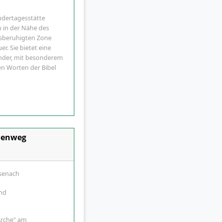
indertagesstätte
h in der Nähe des
rsberuhigten Zone
r. Sie bietet eine
inder, mit besonderem
n Worten der Bibel
henweg
isenach
und
Arche" am