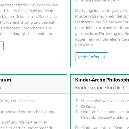
indertagesstätte "Haus der kleinen
Die Evangelische Integrative K
ach bietet Platz für 65 Kinder im
Münze in Eisenach befindet sic
 bis zum Schuleintritt. Sie ist eine
Stadtzentrums in einer verkeh
rühfördereinrichtung und betreut
nahe der historischen Stadtmaue
it erhöhtem Förderbedarf. Die
ganzheitliche Förderung der K
et heilpädagogische Entwicklun…
Augenmerk auf den elementare
und der In…
Mehr Infos
traum
Kinder-Arche Philosop
h
Kinderkrippe · kirchlich
e 29, 99817 Eisenach
Philosophenweg 7, 99817 E
85 Kinder
turnahe und motorische Bildung
Fokus auf Selbständigkeit 
Persönlichkeitsentwicklung
inrichtung "Kindertraum" in
Die Kindertagesstätte "Kinder-
eine einzigartige und anregende