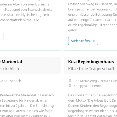
Philosophenweg in Eisenach, b
der im Alter von zwei bis sechs
Evangelischer Betreuungs- und Hi
am Stadtrand von Eisenach, direkt
eine umfassende Betreuung für K
die Kita eine idyllische Lage mit
auf eine enge Zusammenarbeit 
rschenschaftsdenkmal. Die
durch regelmäßige Elternaben
h…
geför…
Mehr Infos
 Mariental
Kita Regenbogenhaus
· kirchlich
Kita · freie Trägerschaft
99817 Eisenach
Rot-Kreuz-Weg 2, 99817 Eis
Kneippsche Lehre
 Kinder-Arche Mariental in Eisenach
Das Konzept der Kita Regenbog
e Betreuung für Kinder ab einem
dem Motto "Die Arbeit läuft Di
en bis zu 2 Jahren. Die Einrichtung
Deinen Kindern den Regenbogen
t von 45 Plätzen, die sich wie folgt
Regenbogen wartet nicht, bis D
r im Alter von bis zu 2 Jahren in 3
fertig bist." Es zielt darauf ab, 