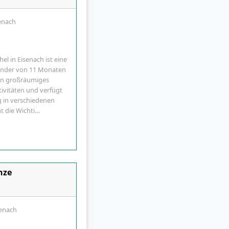
senach
l in Eisenach ist eine
Kinder von 11 Monaten
 ein großräumiges
tivitäten und verfügt
g in verschiedenen
t die Wichti…
nze
senach