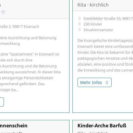
h
Kita · kirchlich
★
Stedtfelder Straße 33, 9981
230 Kinder
raße 2, 99817 Eisenach
Situationsansatz
ene Ausrichtung und Betonung
Die Evangelische Kindertagesstä
 Entwicklung
Eisenach bietet eine umfassen
Kinder. Die Kita ist bekannt für i
ätte "Spatzennest" in Eisenach ist
pädagogischen Ansätze und Akti
 die sich durch ihre
abzielen, eine positive und fö
 Ausrichtung und die Betonung
die Entwicklung und das Lerne
wicklung auszeichnet. In dieser Kita
 einzigartige Persönlichkeiten
Mehr Infos
sprechend gefördert. Das
onzept ba…
onnenschein
Kinder-Arche Barfuß