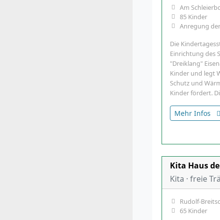
Am Schleierbo
85 Kinder
Anregung der
Die Kindertagesst
Einrichtung des 
"Dreiklang" Eisen
Kinder und legt 
Schutz und Wärme
Kinder fördert. 
Mehr Infos
Kita Haus de
Kita · freie T
Rudolf-Breitsc
65 Kinder