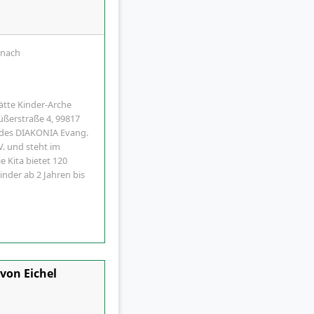
enach
ätte Kinder-Arche
füßerstraße 4, 99817
il des DIAKONIA Evang.
V. und steht im
e Kita bietet 120
nder ab 2 Jahren bis
von Eichel