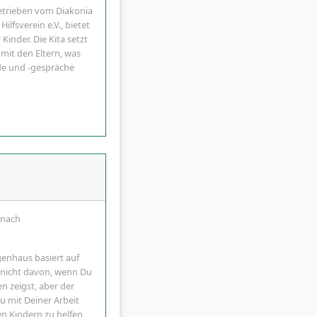
etrieben vom Diakonia
lfsverein e.V., bietet
inder. Die Kita setzt
mit den Eltern, was
de und -gespräche
enach
enhaus basiert auf
r nicht davon, wenn Du
 zeigst, aber der
u mit Deiner Arbeit
den Kindern zu helfen,