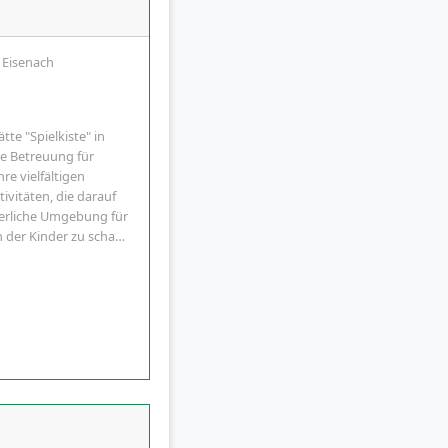
7 Eisenach
tte "Spielkiste" in
de Betreuung für
hre vielfältigen
vitäten, die darauf
rderliche Umgebung für
n der Kinder zu scha…