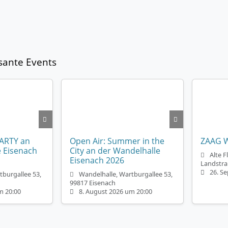
sante Events
PARTY an
Open Air: Summer in the
ZAAG 
e Eisenach
City an der Wandelhalle
Alte F
Eisenach 2026
Landstra
26. S
tburgallee 53,
Wandelhalle, Wartburgallee 53,
99817 Eisenach
m 20:00
8. August 2026 um 20:00