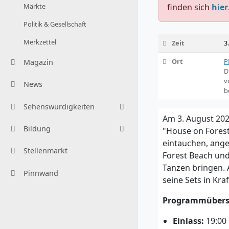
Märkte
finden sich
hier
Politik & Gesellschaft
Merkzettel
Zeit
3
Ort
P
Magazin
D
v
News
b
Sehenswürdigkeiten
Am 3. August 202
Bildung
"House on Forest
eintauchen, ange
Stellenmarkt
Forest Beach und
Tanzen bringen. A
Pinnwand
seine Sets in Kr
Programmübersi
Einlass:
19:00