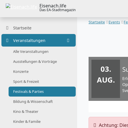
Eisenach.life
Das EA-Stadtmagazin
Startseite
Events
Fe
Startseite
Veranstaltungen
Alle Veranstaltungen
Ausstellungen & Vorträge
03.
S
Konzerte
AUG.
Er
Sport & Freizeit
Op
Sv
Festivals & Parties
Bildung & Wissenschaft
Kino & Theater
Kinder & Familie
️ Achtung: Di