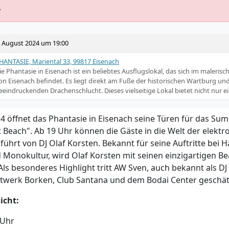
.
. August 2024 um 19:00
HANTASIE, Mariental 33, 99817 Eisenach
ie Phantasie in Eisenach ist ein beliebtes Ausflugslokal, das sich im maleris
on Eisenach befindet. Es liegt direkt am Fuße der historischen Wartburg u
eeindruckenden Drachenschlucht. Dieses vielseitige Lokal bietet nicht nur e
4 öffnet das Phantasie in Eisenach seine Türen für das Su
 Beach". Ab 19 Uhr können die Gäste in die Welt der elekt
führt von DJ Olaf Korsten. Bekannt für seine Auftritte bei
 Monokultur, wird Olaf Korsten mit seinen einzigartigen B
ls besonderes Highlight tritt AW Sven, auch bekannt als DJ A
aftwerk Borken, Club Santana und dem Bodai Center geschät
cht:
 Uhr