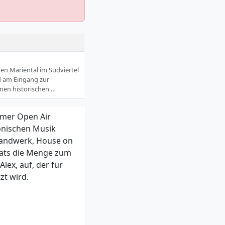
chen Mariental im Südviertel
nd am Eingang zur
inen historischen …
mmer Open Air
ronischen Musik
 Handwerk, House on
eats die Menge zum
lex, auf, der für
zt wird.