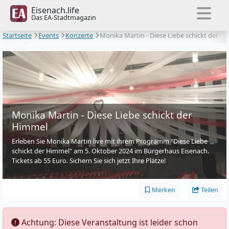
Eisenach.life
Das EA-Stadtmagazin
Startseite
Events
Konzerte
Monika Martin - Diese Liebe schickt der
Himmel
Monika Martin - Diese Liebe schickt der
Himmel
Erleben Sie Monika Martin live mit ihrem Programm "Diese Liebe
schickt der Himmel" am 5. Oktober 2024 im Bürgerhaus Eisenach.
Tickets ab 55 Euro. Sichern Sie sich jetzt Ihre Plätze!
Merken
Teilen
️ Achtung: Diese Veranstaltung ist leider schon