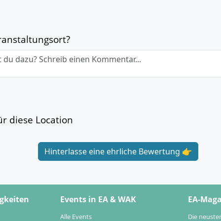
anstaltungsort?
 du dazu? Schreib einen Kommentar...
r diese Location
Hinterlasse eine ehrliche Bewertung 👉
gkeiten
Events in EA & WAK
EA-Maga
Alle Events
Die neuste