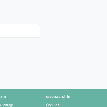
zin
eisenach.life
n Beiträge
Über uns