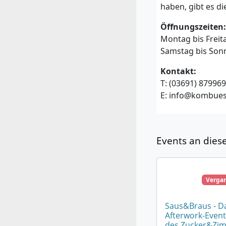
haben, gibt es 
Öffnungszeiten:
Montag bis Freita
Samstag bis Sonn
Kontakt:
T: (03691) 87996
E:
info@kombues
Events an dies
Verga
Saus&Braus - D
Afterwork-Event
des Zucker&Zim