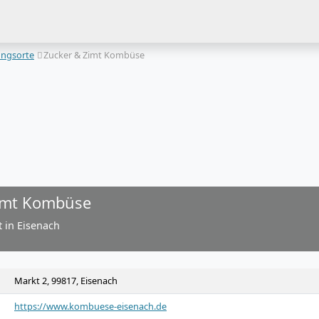
ungsorte
Zucker & Zimt Kombüse
imt Kombüse
 in Eisenach
Markt 2, 99817, Eisenach
https://www.kombuese-eisenach.de