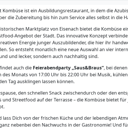
t Kombüse ist ein Ausbildungsrestaurant, in dem die Azubi
r die Zubereitung bis hin zum Service alles selbst in die
istorischen Marktplatz von Eisenach bietet die Kombüse ei
astfood-Angebot der Stadt. Das innovative Konzept verbindet
kreativen Energie junger Auszubildender, die hier ihr hand
len. So entsteht monatlich eine neue Auswahl an vier inter
sund und lecker, sondern auch nachhaltig sind.
findet auch die
Feierabendparty „Saus&Braus“
, bei dene
 des Monats von 17:00 Uhr bis 22:00 Uhr bei Musik, kühle
den Tag ausklingen lassen können.
gspause, den schnellen Snack zwischendurch oder den ent
s und Streetfood auf der Terrasse – die Kombüse bietet für
t.
lass Dich von der frischen Küche und der lebendigen Atm
ganz nebenbei den Nachwuchs in der Gastronomie! Und für al