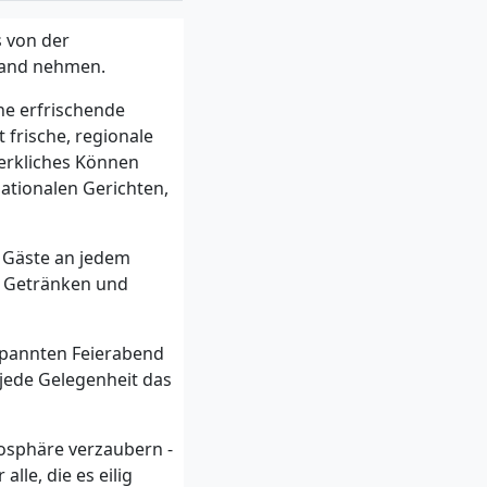
s von der
 Hand nehmen.
ne erfrischende
 frische, regionale
werkliches Können
nationalen Gerichten,
n Gäste an jedem
n Getränken und
spannten Feierabend
 jede Gelegenheit das
osphäre verzaubern -
le, die es eilig