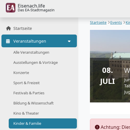
Eisenach.life
Das EA-Stadtmagazin
Startseite
Events
Ki
Startseite
Veranstaltungen
Alle Veranstaltungen
Ausstellungen & Vorträge
08.
W
Konzerte
JULI
Ju
Sport & Freizeit
Ta
Ju
Festivals & Parties
Bildung & Wissenschaft
Kino & Theater
Kinder & Familie
️ Achtung: Di