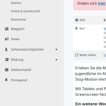
Märkte
finden sich
hier
Politik & Gesellschaft
Merkzettel
Zeit
8
Ort
W
Magazin
D
G
News
V
ü
Sehenswürdigkeiten
Mehr Infos
h
Bildung
Erleben Sie die 
Stellenmarkt
Jugendliche im A
Stop-Motion-Verf
Pinnwand
Mit Tablets und 
Greenscreen-Tech
Ein weiterer Wo