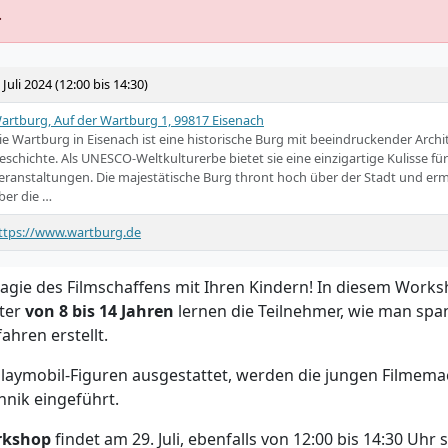
.
. Juli 2024 (12:00 bis 14:30)
artburg, Auf der Wartburg 1, 99817 Eisenach
ie Wartburg in Eisenach ist eine historische Burg mit beeindruckender Archi
eschichte. Als UNESCO-Weltkulturerbe bietet sie eine einzigartige Kulisse fü
eranstaltungen. Die majestätische Burg thront hoch über der Stadt und ermö
ber die …
ttps://www.wartburg.de
Magie des Filmschaffens mit Ihren Kindern! In diesem Work
lter
von 8 bis 14 Jahren
lernen die Teilnehmer, wie man spa
ahren erstellt.
Playmobil-Figuren ausgestattet, werden die jungen Filmemac
nik eingeführt.
rkshop
findet am 29. Juli, ebenfalls von 12:00 bis 14:30 Uhr s