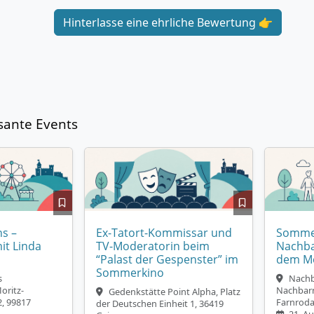
Hinterlasse eine ehrliche Bewertung 👉
sante Events
s –
Ex-Tatort-Kommissar und
Sommer
it Linda
TV-Moderatorin beim
Nachba
“Palast der Gespenster” im
dem M
Sommerkino
s
Nachb
oritz-
Nachbarn
Gedenkstätte Point Alpha, Platz
, 99817
Farnrod
der Deutschen Einheit 1, 36419
21. Au