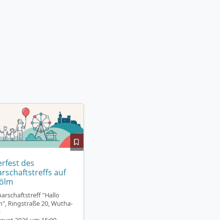
fest des
rschaftstreffs auf
ölm
arschaftstreff "Hallo
", Ringstraße 20, Wutha-
a
gust 2026 um 15:00