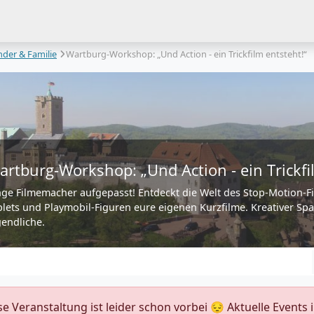
nder & Familie
Wartburg-Workshop: „Und Action - ein Trickfilm entsteht!“
artburg-Workshop: „Und Action - ein Trickfi
nge Filmemacher aufgepasst! Entdeckt die Welt des Stop-Motion-F
blets und Playmobil-Figuren eure eigenen Kurzfilme. Kreativer Sp
gendliche.
ese Veranstaltung ist leider schon vorbei 😔 Aktuelle Event