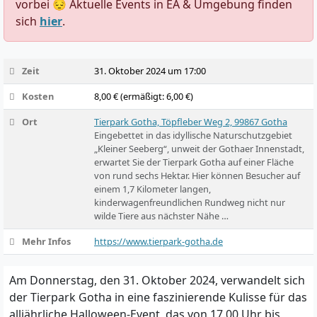
vorbei 😔 Aktuelle Events in EA & Umgebung finden
sich
hier
.
Zeit
31. Oktober 2024 um 17:00
Kosten
8,00 € (ermäßigt: 6,00 €)
Ort
Tierpark Gotha, Töpfleber Weg 2, 99867 Gotha
Eingebettet in das idyllische Naturschutzgebiet
„Kleiner Seeberg“, unweit der Gothaer Innenstadt,
erwartet Sie der Tierpark Gotha auf einer Fläche
von rund sechs Hektar. Hier können Besucher auf
einem 1,7 Kilometer langen,
kinderwagenfreundlichen Rundweg nicht nur
wilde Tiere aus nächster Nähe …
Mehr Infos
https://www.tierpark-gotha.de
Am Donnerstag, den 31. Oktober 2024, verwandelt sich
der Tierpark Gotha in eine faszinierende Kulisse für das
alljährliche Halloween-Event, das von 17.00 Uhr bis