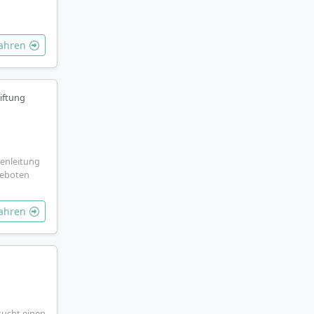
fahren
iftung
penleitung
Geboten
fahren
ucht einen