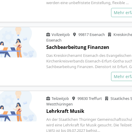
werden eine unbefristete Einstellung, flexible …
Mehr er
Vollzeitjob
99817 Eisenach
Kreiskirc
Eisenach
Sachbearbeitung Finanzen
Das Kreiskirchenamt Eisenach des Evangelischen
Kirchenkreisverbands Eisenach‑Erfurt‑Gotha such
Sachbearbeitung Finanzen. Dienstort ist Erfurt. 
Mehr er
Teilzeitjob
99830 Treffurt
Staatliches
Westthüringen
Lehrkraft Musik
An der Staatlichen Thüringer Gemeinschaftsschul
wird eine Lehrkraft für Musik gesucht. Die Teilzeits
LWS) ist bis 09.07.2027 befrist…