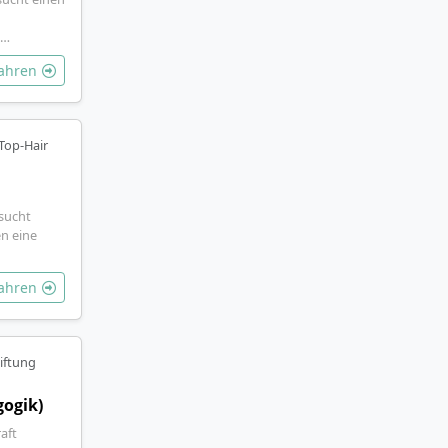
e…
fahren
Top-Hair
sucht
n eine
fahren
iftung
gogik)
aft