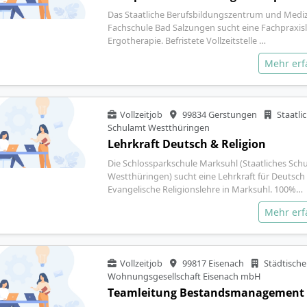
Das Staatliche Berufsbildungszentrum und Mediz
Fachschule Bad Salzungen sucht eine Fachpraxisl
Ergotherapie. Befristete Vollzeitstelle …
Mehr er
Vollzeitjob
99834 Gerstungen
Staatli
Schulamt Westthüringen
Lehrkraft Deutsch & Religion
Die Schlossparkschule Marksuhl (Staatliches Sch
Westthüringen) sucht eine Lehrkraft für Deutsch
Evangelische Religionslehre in Marksuhl. 100%…
Mehr er
Vollzeitjob
99817 Eisenach
Städtische
Wohnungsgesellschaft Eisenach mbH
Teamleitung Bestandsmanagement