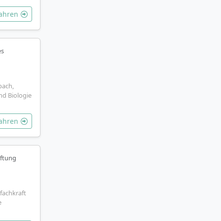
fahren
es
bach,
nd Biologie
fahren
iftung
fachkraft
e