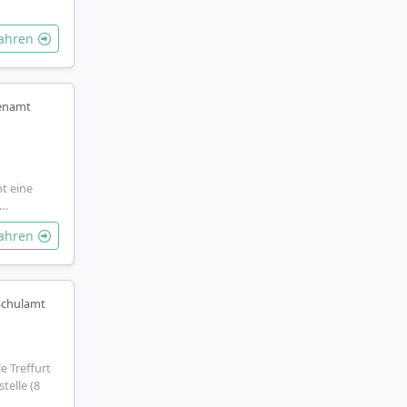
fahren
henamt
t eine
G…
fahren
 Schulamt
e Treffurt
telle (8