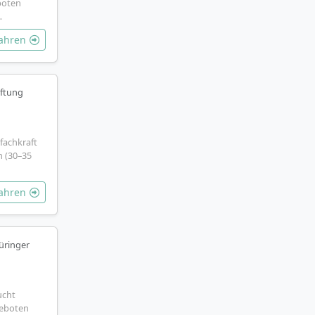
boten
…
fahren
iftung
fachkraft
h (30–35
fahren
üringer
ucht
Geboten