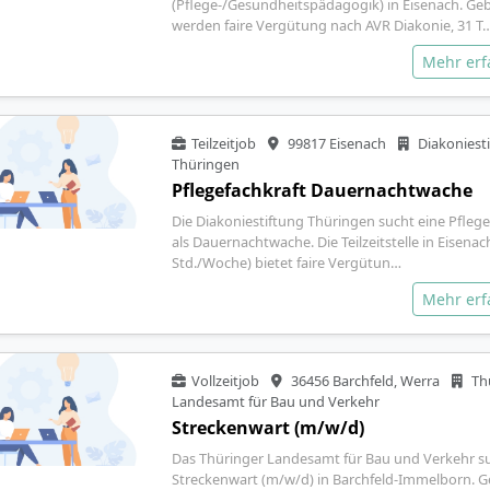
(Pflege-/Gesundheitspädagogik) in Eisenach. Ge
werden faire Vergütung nach AVR Diakonie, 31 T
Mehr er
Teilzeitjob
99817 Eisenach
Diakoniest
Thüringen
Pflegefachkraft Dauernachtwache
Die Diakoniestiftung Thüringen sucht eine Pflege
als Dauernachtwache. Die Teilzeitstelle in Eisenac
Std./Woche) bietet faire Vergütun…
Mehr er
Vollzeitjob
36456 Barchfeld, Werra
Th
Landesamt für Bau und Verkehr
Streckenwart (m/w/d)
Das Thüringer Landesamt für Bau und Verkehr s
Streckenwart (m/w/d) in Barchfeld-Immelborn. 