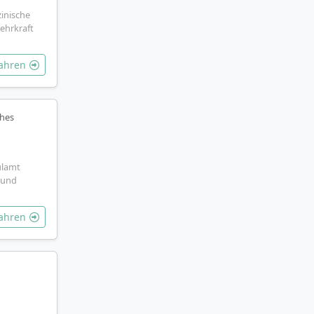
inische
ehrkraft
fahren
ches
ulamt
 und
fahren