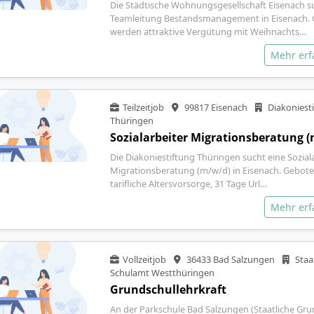
Die Städtische Wohnungsgesellschaft Eisenach s
Teamleitung Bestandsmanagement in Eisenach.
werden attraktive Vergütung mit Weihnachts…
Mehr er
Teilzeitjob
99817 Eisenach
Diakoniest
Thüringen
Sozialarbeiter Migrationsberatung 
Die Diakoniestiftung Thüringen sucht eine Sozial
Migrationsberatung (m/w/d) in Eisenach. Gebot
tarifliche Altersvorsorge, 31 Tage Url…
Mehr er
Vollzeitjob
36433 Bad Salzungen
Staa
Schulamt Westthüringen
Grundschullehrkraft
An der Parkschule Bad Salzungen (Staatliche Gru