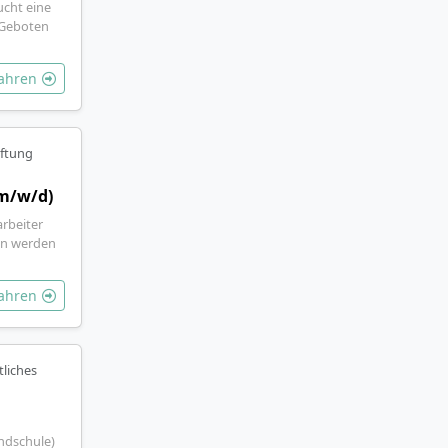
ucht eine
 Geboten
fahren
iftung
(m/w/d)
arbeiter
en werden
fahren
tliches
ndschule)