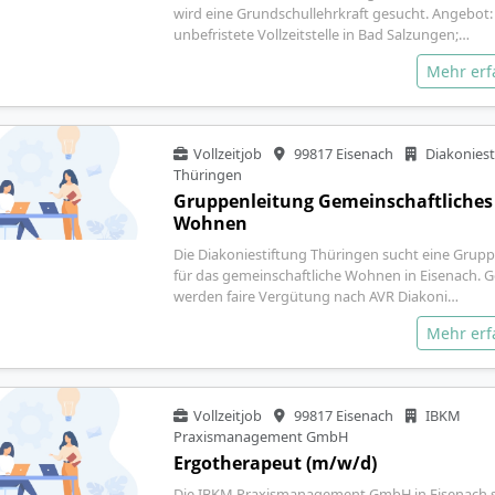
wird eine Grundschullehrkraft gesucht. Angebot:
unbefristete Vollzeitstelle in Bad Salzungen;…
Mehr er
Vollzeitjob
99817 Eisenach
Diakoniest
Thüringen
Gruppenleitung Gemeinschaftliches
Wohnen
Die Diakoniestiftung Thüringen sucht eine Grup
für das gemeinschaftliche Wohnen in Eisenach. 
werden faire Vergütung nach AVR Diakoni…
Mehr er
Vollzeitjob
99817 Eisenach
IBKM
Praxismanagement GmbH
Ergotherapeut (m/w/d)
Die IBKM Praxismanagement GmbH in Eisenach s