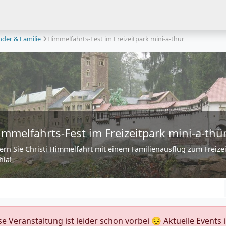
nder & Familie
Himmelfahrts-Fest im Freizeitpark mini-a-thür
immelfahrts-Fest im Freizeitpark mini-a-thü
iern Sie Christi Himmelfahrt mit einem Familienausflug zum Freizei
hla!
ese Veranstaltung ist leider schon vorbei 😔 Aktuelle Event