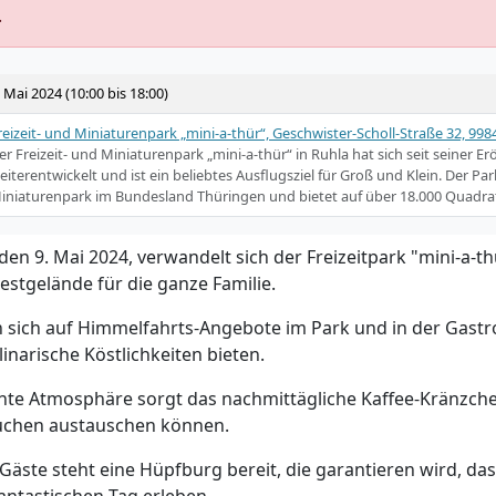
.
. Mai 2024 (10:00 bis 18:00)
reizeit- und Miniaturenpark „mini-a-thür“, Geschwister-Scholl-Straße 32, 998
er Freizeit- und Miniaturenpark „mini-a-thür“ in Ruhla hat sich seit seiner E
eiterentwickelt und ist ein beliebtes Ausflugsziel für Groß und Klein​. Der Park
iniaturenpark im Bundesland Thüringen und bietet auf über 18.000 Quadra
n 9. Mai 2024, verwandelt sich der Freizeitpark "mini-a-th
Festgelände für die ganze Familie.
sich auf Himmelfahrts-Angebote im Park und in der Gastr
linarische Köstlichkeiten bieten.
nte Atmosphäre sorgt das nachmittägliche Kaffee-Kränzchen
Kuchen austauschen können.
Gäste steht eine Hüpfburg bereit, die garantieren wird, das