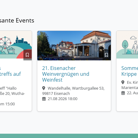
sante Events
s
21. Eisenacher
Sommer
reffs auf
Weinvergnügen und
Krippe
Weinfest
Ev. Ki
Marienta
ff "Hallo
Wandelhalle, Wartburgallee 53,
22. Au
ße 20, Wutha-
99817 Eisenach
21.08 2026 18:00
um 15:00