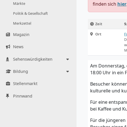
Märkte
finden sich
hier
Politik & Gesellschaft
Merkzettel
Zeit
9
Ort
F
Magazin
D
w
News
M
Sehenswürdigkeiten
Am Donnerstag, de
Bildung
18:00 Uhr in ein 
Besucher können 
Stellenmarkt
kulturelle und ku
Pinnwand
Für eine entspan
bei Kaffee und 
Für die jüngeren 