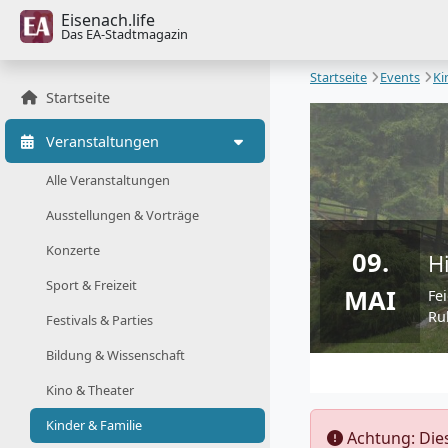
Eisenach.life
Das EA-Stadtmagazin
Startseite
Events
Ki
Startseite
Veranstaltungen
Alle Veranstaltungen
Ausstellungen & Vorträge
Konzerte
09.
H
Sport & Freizeit
MAI
Fe
Ru
Festivals & Parties
Bildung & Wissenschaft
Kino & Theater
Kinder & Familie
️ Achtung: Di