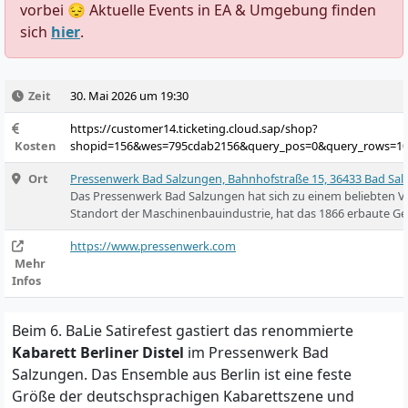
vorbei 😔 Aktuelle Events in EA & Umgebung finden
sich
hier
.
Zeit
30. Mai 2026 um 19:30
https://customer14.ticketing.cloud.sap/shop?
Kosten
shopid=156&wes=795cdab2156&query_pos=0&query_rows=1
Ort
Pressenwerk Bad Salzungen, Bahnhofstraße 15, 36433 Bad Sa
Das Pressenwerk Bad Salzungen hat sich zu einem beliebten V
Standort der Maschinenbauindustrie, hat das 1866 erbaute G
https://www.pressenwerk.com
Mehr
Infos
Beim 6. BaLie Satirefest gastiert das renommierte
Kabarett Berliner Distel
im Pressenwerk Bad
Salzungen. Das Ensemble aus Berlin ist eine feste
Größe der deutschsprachigen Kabarettszene und