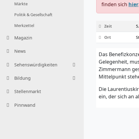
Märkte
finden sich
hier
Politik & Gesellschaft
Merkzettel
Zeit
5
Ort
S
Magazin
News
Das Benefizkonze
Gelegenheit, musi
Sehenswürdigkeiten
Zimmermann gest
Mittelpunkt steh
Bildung
Die Laurentiuski
Stellenmarkt
ein, der sich an 
Pinnwand