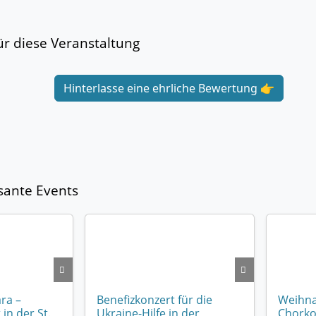
r diese Veranstaltung
Hinterlasse eine ehrliche Bewertung 👉
sante Events
ra –
Benefizkonzert für die
Weihna
n der St.
Ukraine-Hilfe in der
Chorko