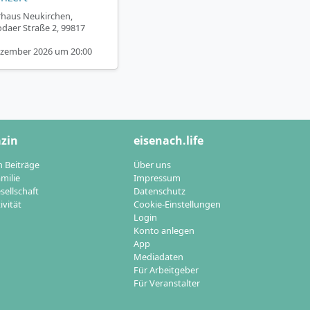
rhaus Neukirchen,
odaer Straße 2, 99817
ezember 2026 um 20:00
zin
eisenach.life
n Beiträge
Über uns
milie
Impressum
sellschaft
Datenschutz
ivität
Cookie-Einstellungen
Login
Konto anlegen
App
Mediadaten
Für Arbeitgeber
Für Veranstalter