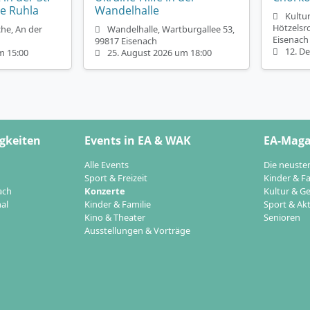
e Ruhla
Wandelhalle
Kultu
Hötzelsr
che, An der
Wandelhalle, Wartburgallee 53,
Eisenach
99817 Eisenach
12. D
m 15:00
25. August 2026 um 18:00
gkeiten
Events in EA & WAK
EA-Maga
Alle Events
Die neuste
Sport & Freizeit
Kinder & Fa
ach
Konzerte
Kultur & Ge
al
Kinder & Familie
Sport & Akt
Kino & Theater
Senioren
Ausstellungen & Vorträge