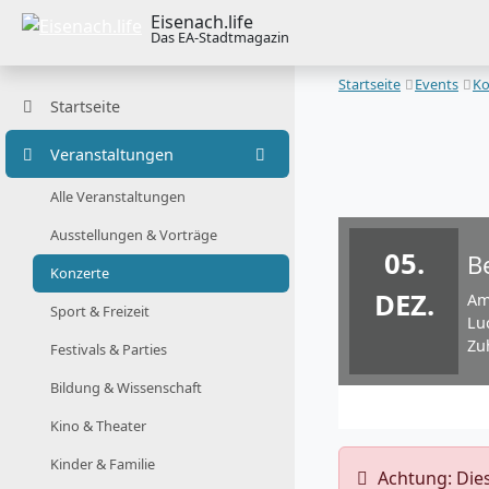
Eisenach.life
Das EA-Stadtmagazin
Startseite
Events
Ko
Startseite
Veranstaltungen
Alle Veranstaltungen
Ausstellungen & Vorträge
05.
B
Konzerte
DEZ.
Am
Sport & Freizeit
Lu
Zu
Festivals & Parties
Bildung & Wissenschaft
Kino & Theater
Kinder & Familie
️ Achtung: Di