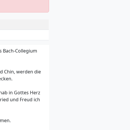
as Bach-Collegium
id Chin, werden die
ecken.
hab in Gottes Herz
Fried und Freud ich
ommen.