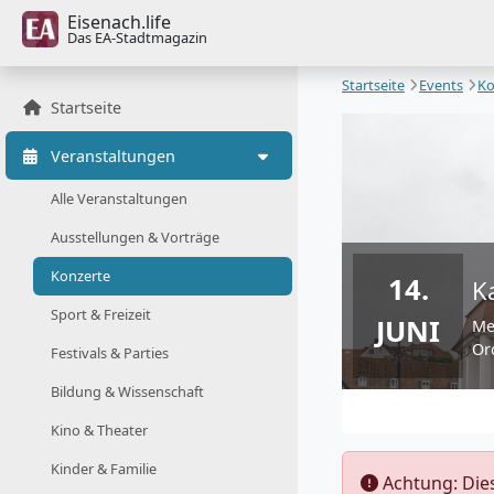
Eisenach.life
Das EA-Stadtmagazin
Startseite
Events
Ko
Startseite
Veranstaltungen
Alle Veranstaltungen
Ausstellungen & Vorträge
Konzerte
14.
K
Sport & Freizeit
JUNI
Me
Or
Festivals & Parties
Bildung & Wissenschaft
Kino & Theater
Kinder & Familie
️ Achtung: Di