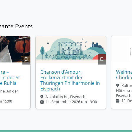
sante Events
ra –
Chanson d’Amour:
Weihna
n der St.
Freikonzert mit der
Chorko
e Ruhla
Thüringen Philharmonie in
Kultu
Eisenach
Hötzelsr
che, An der
Eisenach
Nikolaikirche, Eisenach
12. D
m 15:00
11. September 2026 um 19:30