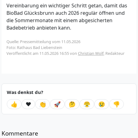
Vereinbarung ein wichtiger Schritt getan, damit das
BioBad Glücksbrunn auch 2026 regulär öffnen und
die Sommermonate mit einem abgesicherten
Badebetrieb anbieten kann.
Quelle: Pressemitteilung vom 11.05.2026
Foto: Rathaus Bad Liebenstein
Veröffentlicht am
11.05.2026 16:55
von
Christian Wolf
, Redakteur
Was denkst du?
👍
❤️
👏
🚀
🤔
😤
😢
👎
Kommentare