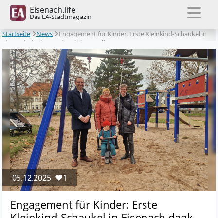
Eisenach.life
Das EA-Stadtmagazin
Startseite
News
Engagement für Kinder: Erste Kleinkind-Schaukel in
Eisenach dank Spendenaktion eröffnet
05.12.2025
❤️1
Engagement für Kinder: Erste
Kleinkind-Schaukel in Eisenach dank