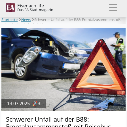
Eisenach.life
Das EA-Stadtmagazin
Startseite
News
Schwerer Unfall auf der B88: Frontalzusammenstoß
mit Reisebus bei Friedrichroda
13.07.2025
🚀3
Schwerer Unfall auf der B88:
Frontalzusammenstoß mit Reisebus