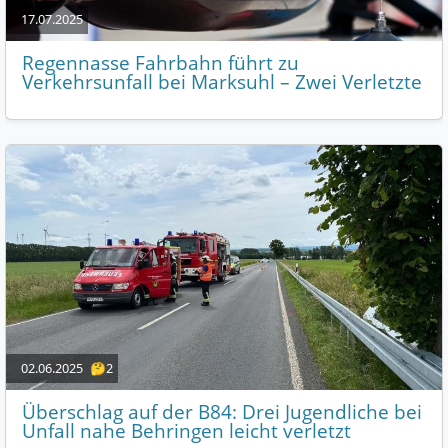
17.07.2025
Regennasse Fahrbahn führt zu
Verkehrsunfall bei Marksuhl – Zwei Verletzte
02.06.2025
🤔2
Überschlag auf der B84: Drei Jugendliche bei
Unfall nahe Behringen leicht verletzt