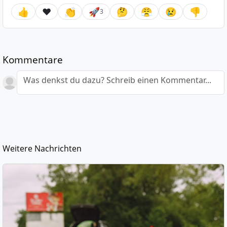
👍
❤️
👏
🚀
🤔
😤
😢
👎
3
Kommentare
Was denkst du dazu? Schreib einen Kommentar...
Weitere Nachrichten