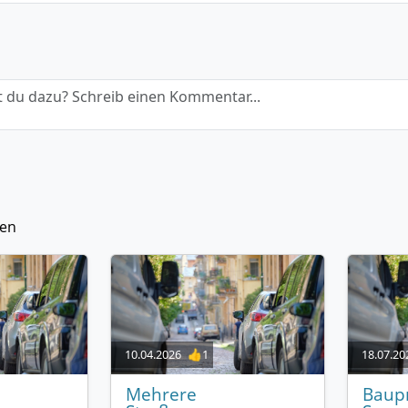
 du dazu? Schreib einen Kommentar...
ten
10.04.2026
👍1
18.07.20
Mehrere
Baupr