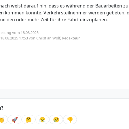
enach weist darauf hin, dass es während der Bauarbeiten zu
n kommen könnte. Verkehrsteilnehmer werden gebeten, d
meiden oder mehr Zeit für ihre Fahrt einzuplanen.
teilung vom 18.08.2025
m
18.08.2025 17:53
von
Christian Wolf
, Redakteur
u?
👏
🚀
🤔
😤
😢
👎