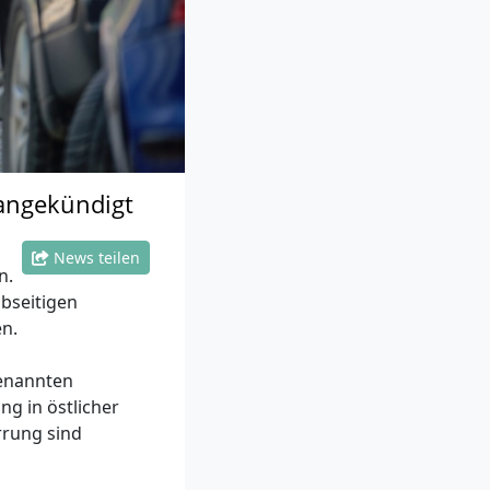
 angekündigt
News teilen
n.
bseitigen
n.
genannten
g in östlicher
rrung sind