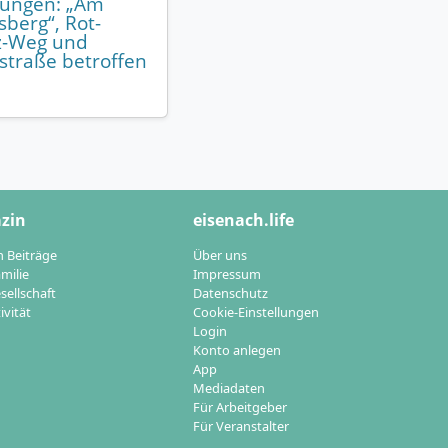
rungen: „Am
sberg“, Rot-
z-Weg und
straße betroffen
zin
eisenach.life
n Beiträge
Über uns
milie
Impressum
sellschaft
Datenschutz
ivität
Cookie-Einstellungen
Login
Konto anlegen
App
Mediadaten
Für Arbeitgeber
Für Veranstalter