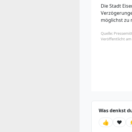
Die Stadt Eis
Verzögerunge
möglichst zu 
Quelle: Pressemit
Veröffentlicht a
Was denkst d
👍
❤️