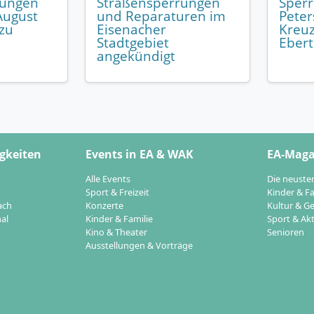
rungen
Straßensperrungen
Sper
ugust
und Reparaturen im
Peter
 zu
Eisenacher
Kreu
Stadtgebiet
Ebert
angekündigt
gkeiten
Events in EA & WAK
EA-Maga
Alle Events
Die neuste
Sport & Freizeit
Kinder & Fa
ach
Konzerte
Kultur & Ge
al
Kinder & Familie
Sport & Akt
Kino & Theater
Senioren
Ausstellungen & Vorträge