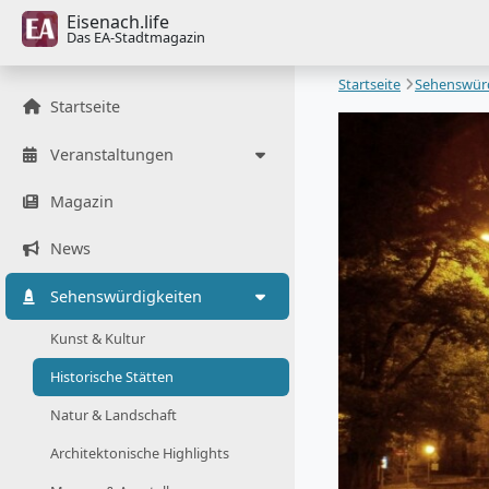
Eisenach.life
Das EA-Stadtmagazin
Startseite
Sehenswürd
Startseite
Veranstaltungen
Magazin
News
Sehenswürdigkeiten
Kunst & Kultur
Historische Stätten
Natur & Landschaft
Architektonische Highlights