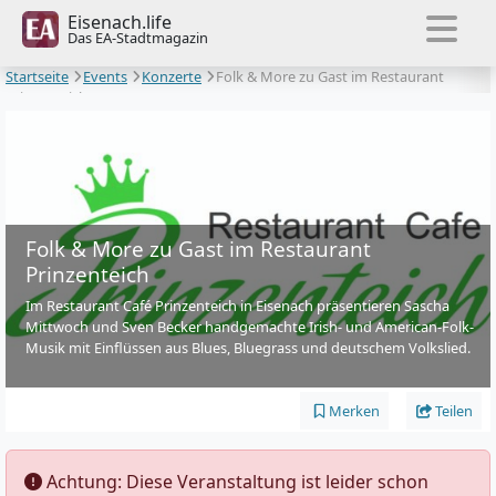
Eisenach.life
Das EA-Stadtmagazin
Startseite
Events
Konzerte
Folk & More zu Gast im Restaurant
Prinzenteich
Folk & More zu Gast im Restaurant
Prinzenteich
Im Restaurant Café Prinzenteich in Eisenach präsentieren Sascha
Mittwoch und Sven Becker handgemachte Irish- und American-Folk-
Musik mit Einflüssen aus Blues, Bluegrass und deutschem Volkslied.
Merken
Teilen
️ Achtung: Diese Veranstaltung ist leider schon