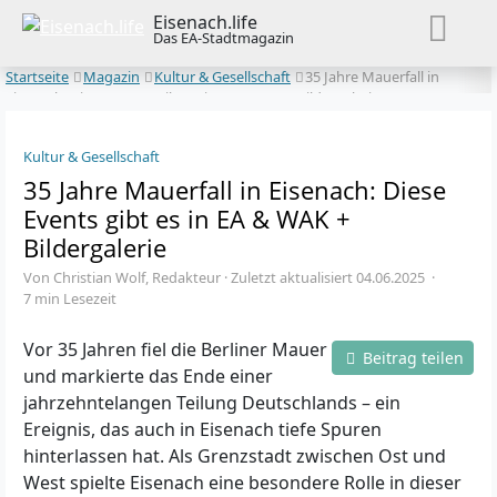
Eisenach.life
Das EA-Stadtmagazin
Startseite
Magazin
Kultur & Gesellschaft
35 Jahre Mauerfall in
Eisenach: Diese Events gibt es in EA & WAK + Bildergalerie
Kultur & Gesellschaft
35 Jahre Mauerfall in Eisenach: Diese
Events gibt es in EA & WAK +
Bildergalerie
Von Christian Wolf, Redakteur · Zuletzt aktualisiert 04.06.2025 ·
7 min Lesezeit
Vor 35 Jahren fiel die Berliner Mauer
Beitrag teilen
und markierte das Ende einer
jahrzehntelangen Teilung Deutschlands – ein
Ereignis, das auch in Eisenach tiefe Spuren
hinterlassen hat. Als Grenzstadt zwischen Ost und
West spielte Eisenach eine besondere Rolle in dieser