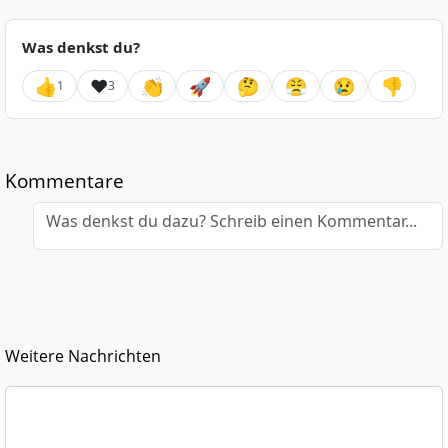
Was denkst du?
👍
❤️
👏
🚀
🤔
😤
😢
👎
1
3
Kommentare
Was denkst du dazu? Schreib einen Kommentar...
Weitere Nachrichten