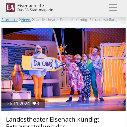
Eisenach.life
Das EA-Stadtmagazin
Startseite
News
Landestheater Eisenach kündigt Extravorstellung
des Weihnachtsmärchens ‚Weihnachtsgans Auguste‘ an
26.11.2024
❤️3
Landestheater Eisenach kündigt
Extravorstellung des