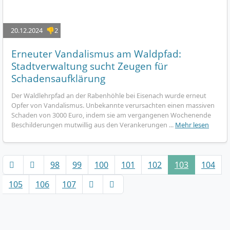
20.12.2024
👎2
Erneuter Vandalismus am Waldpfad:
Stadtverwaltung sucht Zeugen für
Schadensaufklärung
Der Waldlehrpfad an der Rabenhöhle bei Eisenach wurde erneut
Opfer von Vandalismus. Unbekannte verursachten einen massiven
Schaden von 3000 Euro, indem sie am vergangenen Wochenende
Beschilderungen mutwillig aus den Verankerungen ...
Mehr lesen
98
99
100
101
102
103
104
105
106
107